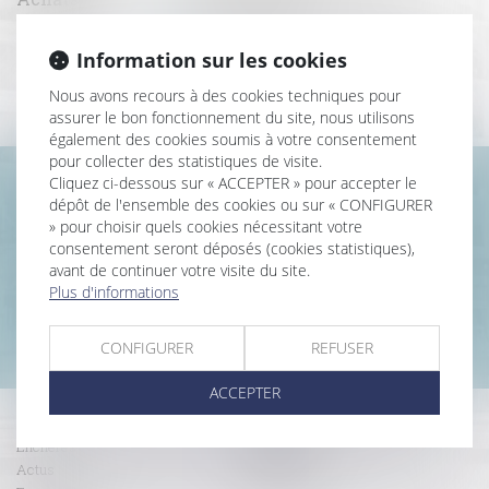
baux commerciaux
encheres
Recouvrement de créances
Information sur les cookies
Droit de la sécurité sociale
Nous avons recours à des cookies techniques pour
assurer le bon fonctionnement du site, nous utilisons
également des cookies soumis à votre consentement
pour collecter des statistiques de visite.
Cliquez ci-dessous sur « ACCEPTER » pour accepter le
Les dernières actus
dépôt de l'ensemble des cookies ou sur « CONFIGURER
» pour choisir quels cookies nécessitant votre
Servitude de passage : tous les propriétaires voisins n'ont pas à être appelés en justice
consentement seront déposés (cookies statistiques),
La demande tendant à fixer l'assiette d'un passage
avant de continuer votre visite du site.
pour désenclaver un fonds n'est pas irrecevabl...
Lire
Plus d'informations
la suite
CONFIGURER
REFUSER
ACCEPTER
Accueil
Compétences
Enchères
Honoraires
Actus
Contact