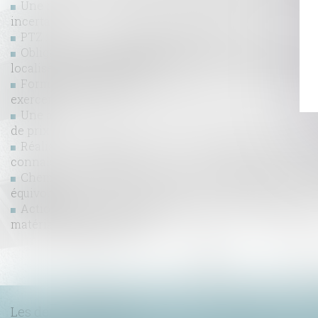
Une nouvelle action en bornage implique que la limite
incertaine
PTZ : les nouvelles dispositions 2024
Obligation débroussaillement et de maintien en état d
localisé en zone urbaine
Formation continue des professionnels de l’immobilier
exercer
Une agence garde-t-elle son droit à indemnisation en
de prix ?
Réalisation des travaux par l’intermédiaire du gérant 
connaissance du vice
Chemin communal et prescription acquisitive d’une s
équivoque
Action en remboursement de celui qui a construit sur l
matériaux lui appartenant
...
<<
<
1
2
3
4
5
6
7
Les dernières actus