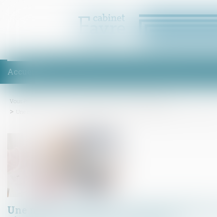
Accueil
Équipe
Compétences
Enchères
Honoraires
Act
Vous êtes ici :
Accueil
Droit immobilier
Droit de la propriété
Une nouvelle action en bornage implique que la limite séparative soit devenue ince
Une nouvelle action en bornage implique qu