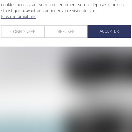
 séparative soit devenue
cookies nécessitant votre consentement seront déposés (cookies
statistiques), avant de continuer votre visite du site.
Plus d'informations
ébroussaillé d’un terrain
ACCEPTER
CONFIGURER
REFUSER
 : une obligation pour
 cas de vente avec baisse
de la SCI : présomption de
ervitude de passage non
e terrain d'autrui avec des
>
>>