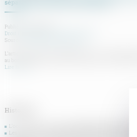
séparative soit devenue incertaine
Publié le :
24/04/2024
Droit immobilier
/
Droit de la propriété
Source :
www.lemag-juridique.com
L’article 646 du Code civil dispose que : « Tout propriéta
au bornage de leurs propriétés contiguës. Le bornage se f
Lire la suite
Historique
L'occupation gratuite de l'immeuble de la SCI par un a
Les nouveautés issues de la loi du 15 avril 2024 en ma