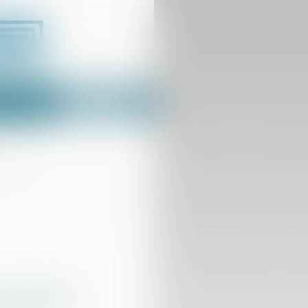
Espace client
us
Contact
rtaine
e la limite