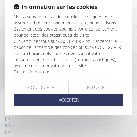
Information sur les cookies
DPE : mise en œuvre des mesures destinées à pallier
Nous avons recours à des cookies techniques pour
les anomalies et opposabilité
assurer le bon fonctionnement du site, nous utilisons
Droit des acquéreurs empêchés d’occuper
également des cookies soumis à votre consentement
immédiatement les lieux
pour collecter des statistiques de visite.
Pouvez-vous signer un bail réel solidaire?
Cliquez ci-dessous sur « ACCEPTER » pour accepter le
Les recherches du diagnostiqueur amiante se
dépôt de l'ensemble des cookies ou sur « CONFIGURER
limitent au périmètre défini par les textes
» pour choisir quels cookies nécessitant votre
Achat d'un terrain nu: ce que vous devez vérifier
consentement seront déposés (cookies statistiques),
Revirement de jurisprudence confirmé :
avant de continuer votre visite du site.
rétractation exclue pour une promesse antérieure à
Plus d'informations
2016
Passage pour cause d’enclave : le juge peut retenir
CONFIGURER
REFUSER
un tracé autre que celui demandé
L’acheteur doit prouver la différence de superficie
ACCEPTER
pour obtenir une diminution du prix
La charge de la double preuve du manquement au
pacte de préférence pèse sur son bénéficiaire
L’acheteur peut demander réparation de son
préjudice même en l’absence de dol