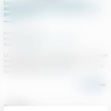
Les recherches du diagnostiqueur
amiante se limitent au périmètre défini
par les textes
Publié le :
21/12/2021
Droit immobilier
/
Droit de la propriété
Source :
www.efl.fr
La responsabilité du diagnostiqueur n’est engagée que
lorsque le diagnostic n’a pas été réalisé
conformément aux normes édictées et aux règles de
l’art et qu’il est erroné...
Lire la suite
Historique