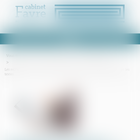
Ouvrir
le
menu
Vous êtes ici :
Accueil
Droit immobilier
Droit de la propriété
Les recherches du diagnostiqueur amiante se limitent au périmètre défini par les
textes