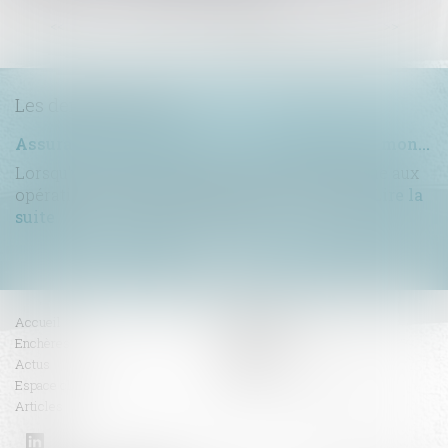
...
<<
<
2
3
4
5
6
7
8
>
>>
Les dernières actus
Assurance construction : le dépassement du montant maximal garanti peut exclure toute couverture
Lorsqu'un contrat d'assurance limite sa garantie aux
opérations dont le coût n'excède pas un cert...
Lire la
suite
Accueil
Compétences
Enchères
Honoraires
Actus
Contact
Espace client
RDV en ligne
Articles