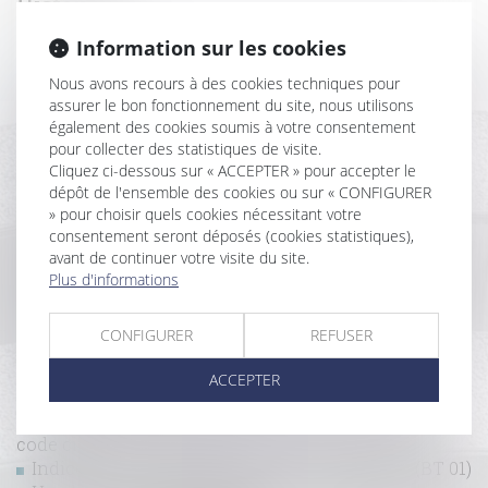
Historique
Information sur les cookies
Y-a-t-il un « perdant » lorsque l’article L 600-5-1 a été
Nous avons recours à des cookies techniques pour
mis en œuvre et le permis régularisé ?
assurer le bon fonctionnement du site, nous utilisons
Bonus-malus sur les contributions chômage : le BTP
également des cookies soumis à votre consentement
fait-il partie des secteurs concernés ?
pour collecter des statistiques de visite.
Dissimuler l’impossibilité de reconstruire à
Cliquez ci-dessous sur « ACCEPTER » pour accepter le
l’identique constitue un vice caché
dépôt de l'ensemble des cookies ou sur « CONFIGURER
La Fédération Française du Bâtiment alerte sur la
» pour choisir quels cookies nécessitant votre
flambée des prix des matériaux qui menace la relance
consentement seront déposés (cookies statistiques),
du secteur
avant de continuer votre visite du site.
Immobilier : construire sans permis... un vice caché
Plus d'informations
en cas de vente !
Construction : le délai de l’article 1792-4-3 du code
CONFIGURER
REFUSER
civil est un délai de forclusion
Action en paiement du solde des travaux et point
ACCEPTER
de départ du délai de prescription
La notion de bonne foi au sens de l’article 555 du
code civil
Indice national du bâtiment tous corps d'état (BT 01)