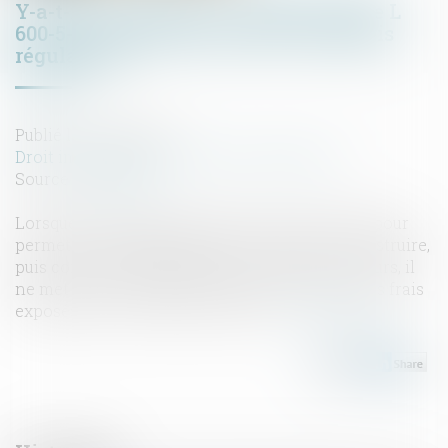
Y-a-t-il un « perdant » lorsque l’article L
600-5-1 a été mis en œuvre et le permis
régularisé ?
Publié le :
29/07/2021
Droit immobilier
/
Droit de la construction
Source :
www.efl.fr
Lorsque le juge administratif a sursis à statuer pour
permettre la régularisation d’un permis de construire,
puis constaté la régularisation et rejeté le recours, il
ne met pas à la charge de l’auteur du recours les frais
exposés par le titulaire du permis...
Lire la suite