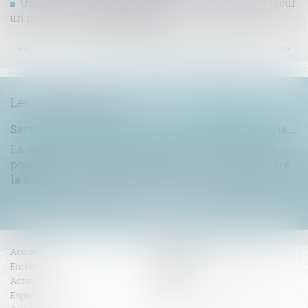
Une locataire voit une pelleteuse démolir par erreur
un mur de son appartement
...
...
<<
<
12
13
14
15
16
17
18
>
>>
Les dernières actus
Servitude de passage : tous les propriétaires voisins n'ont pas à être appelés en justice
La demande tendant à fixer l'assiette d'un passage
pour désenclaver un fonds n'est pas irrecevabl...
Lire
la suite
Accueil
Compétences
Enchères
Honoraires
Actus
Contact
Espace client
RDV en ligne