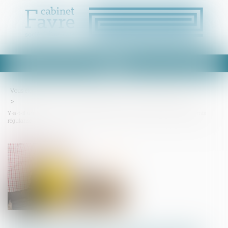
Ouvrir
le
menu
Vous êtes ici :
Accueil
Droit immobilier
Droit de la construction
Y-a-t-il un « perdant » lorsque l’article L 600-5-1 a été mis en œuvre et le permis
régularisé ?