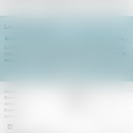
...
<<
<
1
2
3
4
5
6
7
>
>>
Les dernières actus
Assurance construction : le dépassement du montant maximal garanti peut exclure toute couverture
Lorsqu'un contrat d'assurance limite sa garantie aux
opérations dont le coût n'excède pas un cert...
Lire la
suite
Accueil
Compétences
Enchères
Honoraires
Actus
Contact
Espace client
RDV en ligne
Articles