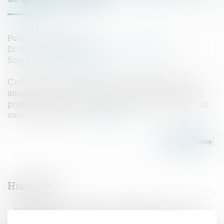
Publié le :
25/04/2025
Droit immobilier
/
Droit de la construction
Source :
edito.seloger.com
C’est encore une niche fiscale qui disparaît et qui
amoindrit l’attractivité de la location meublée non
professionnelle. Et qui alourdit la taxation de la plus-
value à la revente...
Lire la suite
Historique
Vous louez un logement en LMNP ? Voici ce qu'il
faut retenir