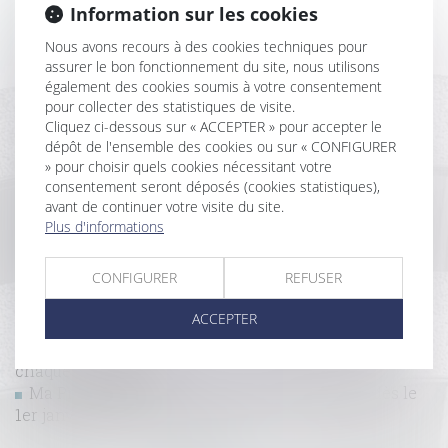
Information sur les cookies
Assurance construction : pas de retour en arrière
après acceptation de garantie
Nous avons recours à des cookies techniques pour
Diagnostic d'assainissement erroné : un préjudice
assurer le bon fonctionnement du site, nous utilisons
certain pour l'acquéreur
également des cookies soumis à votre consentement
La garantie décennale ne s’applique pas aux
pour collecter des statistiques de visite.
Cliquez ci-dessous sur « ACCEPTER » pour accepter le
équipements indispensables à l’activité
dépôt de l'ensemble des cookies ou sur « CONFIGURER
professionnelle.
» pour choisir quels cookies nécessitant votre
Responsabilité des constructeurs : une immixtion
consentement seront déposés (cookies statistiques),
fautive doit être caractérisée
avant de continuer votre visite du site.
Réception judiciaire d’une charpente : quand la
Plus d'informations
solidité fait obstacle à l’acceptation des travaux !
Rappels essentiels concernant la caractérisation
CONFIGURER
REFUSER
d’un dommage décennal et son indemnisation
Immobilier neuf en 2025 : un nouveau seuil pour la
ACCEPTER
RE 2020
Vente immobilière et droit de rétractation : quand
chaque jour compte
Ma Prime Rénov : ce qui va changer (ou pas) dès le
1er janvier 2025