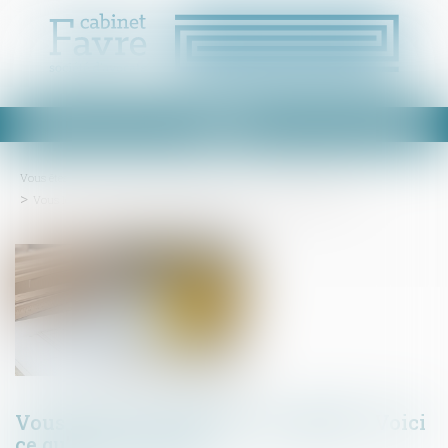
Ouvrir
le
menu
Vous êtes ici :
Accueil
Droit immobilier
Droit de la construction
Vous louez un logement en LMNP ? Voici ce qu'il faut retenir
Vous louez un logement en LMNP ? Voici
ce qu'il faut retenir