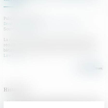
Publié le :
13/05/2020
Droit immobilier
/
Droit de la construction
Source :
www.efl.fr
La nouvelle réglementation destinée à assurer la
réduction des consommations d’énergie dans les
bâtiments à usage tertiaire vient d'être complétée...
Lire la suite
Historique
Un arrêté publié pour la réglementation «tertiaire»
Les index Bâtiment, Travaux publics et divers de la