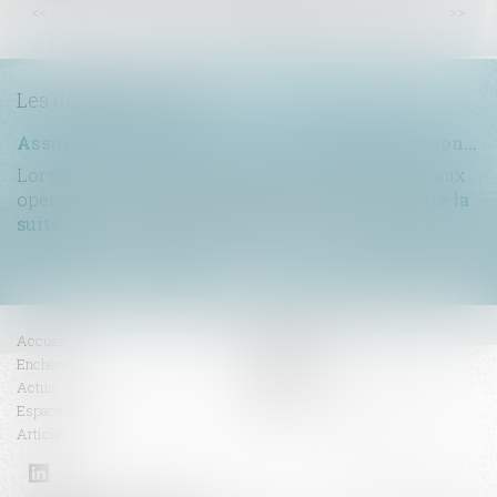
...
<<
<
17
18
19
20
21
22
23
>
>>
Les dernières actus
Assurance construction : le dépassement du montant maximal garanti peut exclure toute couverture
Lorsqu'un contrat d'assurance limite sa garantie aux
opérations dont le coût n'excède pas un cert...
Lire la
suite
Accueil
Compétences
Enchères
Honoraires
Actus
Contact
Espace client
RDV en ligne
Articles