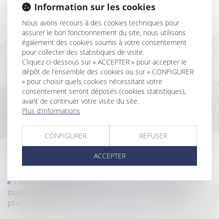
Information sur les cookies
construction en janvier 2020
Réglementation applicable à la construction d'un
Nous avons recours à des cookies techniques pour
abri démontable
assurer le bon fonctionnement du site, nous utilisons
Covid-19 : publication du guide de préconisations de
également des cookies soumis à votre consentement
sécurité sanitaire pour la continuité des activités de
pour collecter des statistiques de visite.
Cliquez ci-dessous sur « ACCEPTER » pour accepter le
construction
dépôt de l'ensemble des cookies ou sur « CONFIGURER
Confinement : Faut-il attendre pour démarrer la
» pour choisir quels cookies nécessitant votre
construction ?
consentement seront déposés (cookies statistiques),
Antigaspi et construction : quand les matériaux
avant de continuer votre visite du site.
peuvent-être réutilisés
Plus d'informations
Contrat de rénovation et prescription de l’action en
réparation des tiers contre le sous-traitant
CONFIGURER
REFUSER
Le solde du prix n'est dû au constructeur qu'à la
levée des réserves
ACCEPTER
Initiatives d'un maître d'oeuvre : pas de paiement
par le propriétaire
Décret relatif aux modalités de construction d'une
maison individuelle avec fourniture de plan et
préfabrication