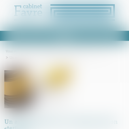
Ouvrir
le
menu
Vous êtes ici :
Accueil
Droit immobilier
Droit de la construction
Un arrêté publié pour la réglementation «tertiaire»
Un arrêté publié pour la réglementation
«tertiaire»