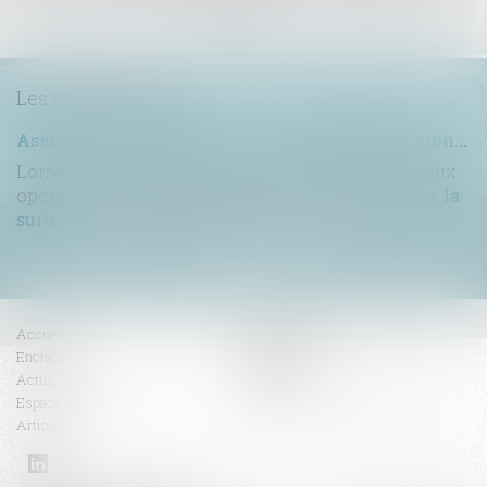
...
...
<<
<
2
3
4
5
6
7
8
>
>>
Les dernières actus
Assurance construction : le dépassement du montant maximal garanti peut exclure toute couverture
Lorsqu'un contrat d'assurance limite sa garantie aux
opérations dont le coût n'excède pas un cert...
Lire la
suite
Accueil
Compétences
Enchères
Honoraires
Actus
Contact
Espace client
RDV en ligne
Articles