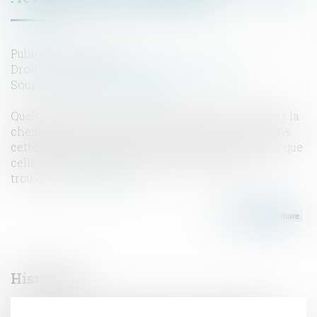
Publié le :
03/04/2024
Droit immobilier
/
Droit de la construction
Source :
www.actu-juridique.fr
Quelques mois après l’installation d’un insert dans la
cheminée d’une maison, un incendie survient dans
cette dernière, occasionnant sa destruction ainsi que
celle de l’intégralité des meubles et effets s’y
trouvant...
Lire la suite
Historique
Assurance dommages-ouvrage : les défauts de