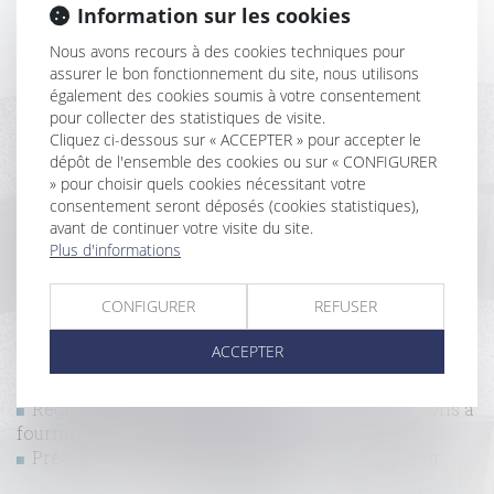
Information sur les cookies
conformité aux stipulations contractuelles ne sont
pas couverts
Nous avons recours à des cookies techniques pour
Réception tacite : l’occupation des lieux est
assurer le bon fonctionnement du site, nous utilisons
insuffisante pour caractériser une volonté non
également des cookies soumis à votre consentement
équivoque
pour collecter des statistiques de visite.
Cliquez ci-dessous sur « ACCEPTER » pour accepter le
Logements abordables : le projet de loi très contesté
dépôt de l'ensemble des cookies ou sur « CONFIGURER
Comment la garantie de bon fonctionnement
» pour choisir quels cookies nécessitant votre
protège le propriétaire et la construction ?
consentement seront déposés (cookies statistiques),
Responsabilité du constructeur d’ouvrage :
avant de continuer votre visite du site.
revirement de jurisprudence
Plus d'informations
Le Gouvernement rétropédale face à un marché de
la rénovation en berne
CONFIGURER
REFUSER
Vendeurs profanes et validité de la clause
d’exclusion de garantie
ACCEPTER
Bercy annonce deux mesures de soutien aux
entreprises de la construction
Règles de construction : les nouvelles attestations à
fournir depuis le 1er janvier 2024
Précisions sur la sous-traitance de second rang