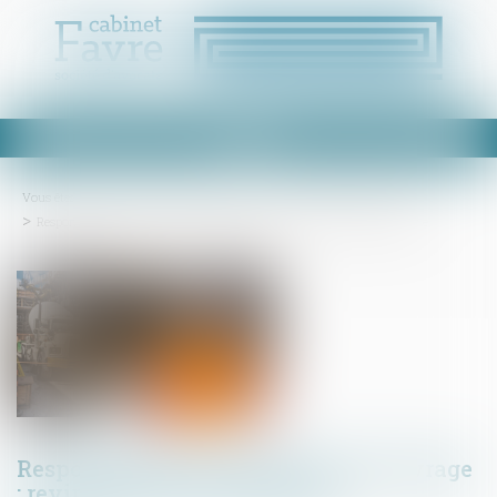
Ouvrir
le
menu
Vous êtes ici :
Accueil
Droit immobilier
Droit de la construction
Responsabilité du constructeur d’ouvrage : revirement de jurisprudence
Responsabilité du constructeur d’ouvrage
: revirement de jurisprudence