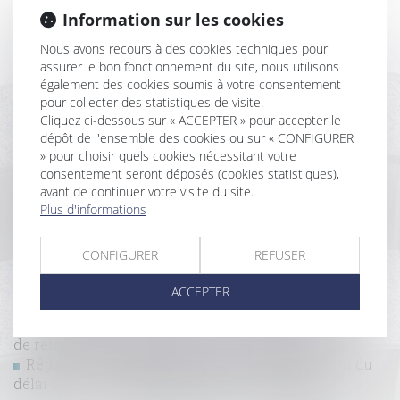
Information sur les cookies
Historique
Nous avons recours à des cookies techniques pour
assurer le bon fonctionnement du site, nous utilisons
Extinction de la garantie décennale et demande
également des cookies soumis à votre consentement
d'expertise
pour collecter des statistiques de visite.
Construction : devez-vous vous acquitter de la taxe
Cliquez ci-dessous sur « ACCEPTER » pour accepter le
d’aménagement ?
dépôt de l'ensemble des cookies ou sur « CONFIGURER
L’action en paiement direct par un sous-traitant
» pour choisir quels cookies nécessitant votre
peut être mise à la charge du mandataire du maître
consentement seront déposés (cookies statistiques),
d’ouvrage
avant de continuer votre visite du site.
"Le silence vaut acceptation" désormais l'adage est
Plus d'informations
codifié en matière de construction
Construire en présence d’un ouvrage d’électricité
CONFIGURER
REFUSER
sur son terrain
Poursuite de la simplification des règles en matière
ACCEPTER
de construction
La clause de la Vefa prévoyant de doubler la durée
de retard, non indemnisée, n’est pas abusive
Réparation des désordres : pas de modification du
délai de prescription, mais une interruption