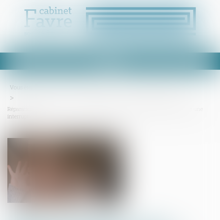
Ouvrir
le
menu
Vous êtes ici :
Accueil
Droit immobilier
Droit de la construction
Réparation des désordres : pas de modification du délai de prescription, mais une
interruption