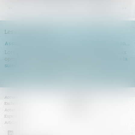
...
<<
<
17
18
19
20
21
22
23
>
>>
Les dernières actus
Assurance construction : le dépassement du montant maximal garanti peut exclure toute couverture
Lorsqu'un contrat d'assurance limite sa garantie aux
opérations dont le coût n'excède pas un cert...
Lire la
suite
Accueil
Compétences
Enchères
Honoraires
Actus
Contact
Espace client
RDV en ligne
Articles