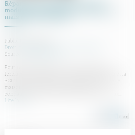
Réparation des désordres : pas de
modification du délai de prescription,
mais une interruption
Publié le :
24/07/2019
Droit immobilier
/
Droit de la construction
Source :
www.lextenso.fr
Pour rejeter la fin de non-recevoir tirée de la
forclusion invoquée par la société d’architectes et la
SCI qui avait conclu avec un couple la vente d’une
maison en l’état futur d’achèvement et les
condamner à payer certaines sommes aux époux...
Lire la suite