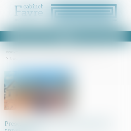
Ouvrir
le
menu
Vous êtes ici :
Accueil
Droit immobilier
Droit de la construction
Prescription de l’action récursoire du constructeur
Prescription de l’action récursoire du
constructeur