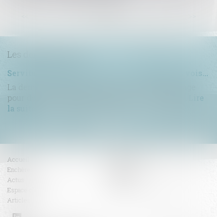
...
...
<<
<
3
4
5
6
7
8
9
>
>>
Les dernières actus
Servitude de passage : tous les propriétaires voisins n'ont pas à être appelés en justice
La demande tendant à fixer l'assiette d'un passage
pour désenclaver un fonds n'est pas irrecevabl...
Lire
la suite
Accueil
Compétences
Enchères
Honoraires
Actus
Contact
Espace client
RDV en ligne
Articles