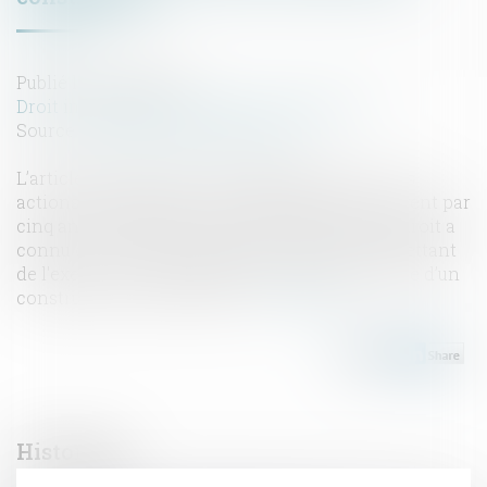
Publié le :
08/12/2023
Droit immobilier
/
Droit de la construction
Source :
www.lemag-juridique.com
L’article 2224 du Code civil disposant que : « Les
actions personnelles ou mobilières se prescrivent par
cinq ans à compter du jour où le titulaire d'un droit a
connu ou aurait dû connaître les faits lui permettant
de l'exercer » est applicable à l’action récursoire d’un
constructeur mis en cause...
Lire la suite
Historique