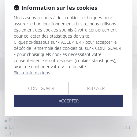
Transformation d’un bâtiment agricole en bâtiment
Information sur les cookies
d’habitation : quelles autorisations ?
Nous avons recours à des cookies techniques pour
Délégation : le principe d’inopposabilité des
assurer le bon fonctionnement du site, nous utilisons
exceptions n’a qu’une valeur supplétive
également des cookies soumis à votre consentement
Le juge peut appliquer un abattement pour illicéité
pour collecter des statistiques de visite.
des constructions sur la valeur du bien délaissé
Cliquez ci-dessous sur « ACCEPTER » pour accepter le
Prescription de l’action récursoire du constructeur
dépôt de l'ensemble des cookies ou sur « CONFIGURER
Qu'est-ce qu'une extension de construction quand
» pour choisir quels cookies nécessitant votre
le PLU ne le précise pas ?
consentement seront déposés (cookies statistiques),
Construction sur le terrain d’autrui : le
avant de continuer votre visite du site.
remboursement du constructeur ne dépend pas de
Plus d'informations
son éviction préalable
Méthodologie du repérage amiante avant
CONFIGURER
REFUSER
démolition ou travaux de démolition
Le droit du propriétaire à la démolition de tout
ACCEPTER
empiétement n’est pas soumis à un contrôle de
proportionnalité
Risque sanitaire et impropriété de l’ouvrage
Le délai pour contester le mémoire du constructeur
est librement défini par le contrat