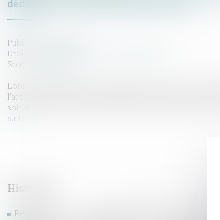
déduisant la retenue de garantie de 5 %
Publié le :
23/12/2021
Droit immobilier
/
Droit de la construction
Source :
www.efl.fr
Lorsqu’un marché prévoit l’application d’une retenue de
l’architecte chargé du suivi financier du chantier doit v
soit déduit des factures qu’il présente pour paiement au 
suite
Historique
Réglementation technique & droit de la construction :