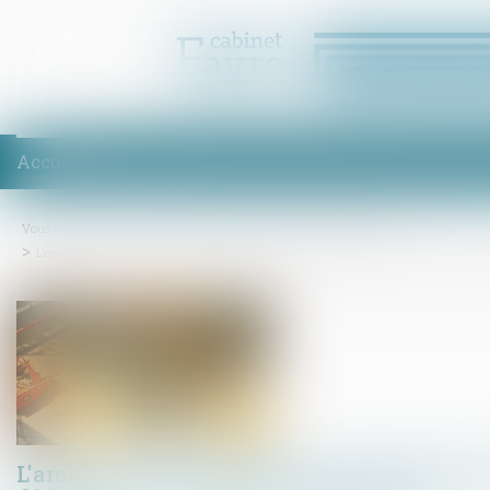
Accueil
Équipe
Compétences
Enchères
Honoraires
Act
Vous êtes ici :
Accueil
Droit immobilier
Droit de la construction
L'architecte doit présenter au maître d'ouvrage des factures déduisant la retenue de
L'architecte doit présenter au maître d'ouvr