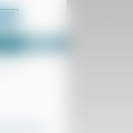
Espace client
us
Contact
 garantie de 5 %
age des factures