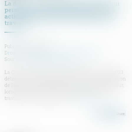
La date de la connaissance des faits qui
permet au professionnel d'exercer son
action biennale est l’achèvement des
travaux
Publié le :
08/03/2023
Droit immobilier
/
Droit de la construction
Source :
www.lemag-juridique.com
La Cour de cassation dans un arrêt du 1er mars 2023
détermine le point de départ du délai de prescription
de l’action du constructeur contre le consommateur,
lorsque ce dernier n’a pas réglé le paiement des
travaux, ou de la prestation...
Lire la suite