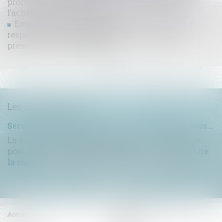
professionnel d'exercer son action biennale est
l’achèvement des travaux
Empiétement et bail emphytéotique, l’action en
responsabilité contractuelle est soumise à la
prescription quinquennale
...
...
<<
<
5
6
7
8
9
10
11
>
>>
Les dernières actus
Servitude de passage : tous les propriétaires voisins n'ont pas à être appelés en justice
La demande tendant à fixer l'assiette d'un passage
pour désenclaver un fonds n'est pas irrecevabl...
Lire
la suite
Accueil
Compétences