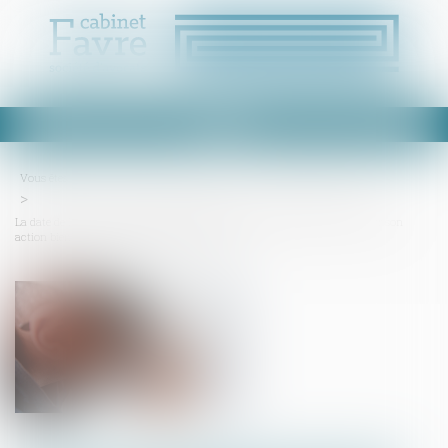
Ouvrir
le
menu
Vous êtes ici :
Accueil
Droit immobilier
Droit de la construction
La date de la connaissance des faits qui permet au professionnel d'exercer son
action biennale est l’achèvement des travaux