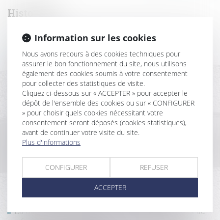
Historique
Information sur les cookies
Se prémunir d'un refus de prêt immobilier en cas de
VEFA : mode d'emploi
Nous avons recours à des cookies techniques pour
CCMI : les outils de protection des acquéreurs
assurer le bon fonctionnement du site, nous utilisons
Revente du bien affecté de désordres et restitution
également des cookies soumis à votre consentement
des indemnités non affectées à la réparation de
pour collecter des statistiques de visite.
l'ouvrage
Cliquez ci-dessous sur « ACCEPTER » pour accepter le
Vente d’un terrain et caducité du permis de
dépôt de l'ensemble des cookies ou sur « CONFIGURER
» pour choisir quels cookies nécessitant votre
construire postérieure à la vente
consentement seront déposés (cookies statistiques),
Point de départ de la prescription de l’action du
avant de continuer votre visite du site.
maître d’ouvrage contre le fournisseur de matériaux
Plus d'informations
Construction de piscines individuelles dans les
zones inondables
CONFIGURER
REFUSER
Construction : surélévation des copropriétés et
dispositions de la loi Climat résilience
ACCEPTER
Le régime de la Vefa s’impose si les travaux du
vendeur sont inachevés au jour de la vente
La date de la connaissance des faits qui permet au