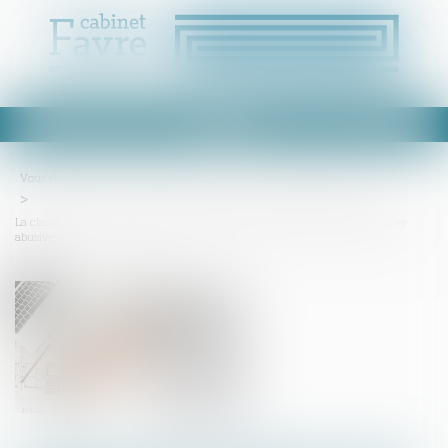
Ouvrir
le
menu
Vous êtes ici :
Accueil
Droit immobilier
Droit de la construction
La clause de saisine préalable du Conseil de l'ordre des architectes est présumée
abusive