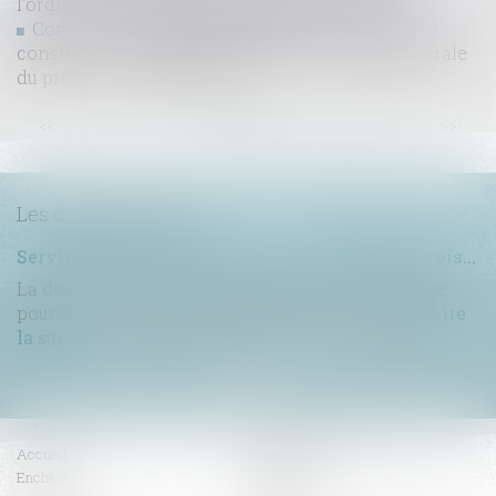
l'ordre des architectes est présumée abusive
Condition suspensive d’obtention du permis de
construire : impossibilité de modification unilatérale
du projet de construction
...
...
<<
<
7
8
9
10
11
12
13
>
>>
Les dernières actus
Servitude de passage : tous les propriétaires voisins n'ont pas à être appelés en justice
La demande tendant à fixer l'assiette d'un passage
pour désenclaver un fonds n'est pas irrecevabl...
Lire
la suite
Accueil
Compétences
Enchères
Honoraires