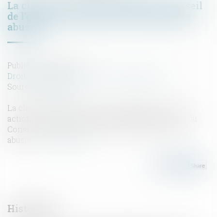
La clause de saisine préalable du Conseil
de l'ordre des architectes est présumée
abusive
Publié le :
10/08/2022
Droit immobilier
/
Droit de la construction
Source :
www.efl.fr
La clause subordonnant la recevabilité de toute
action en justice à la saisine préalable pour avis du
Conseil de l'ordre des architectes est présumée
abusive....
Lire la suite
Historique