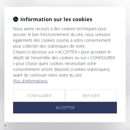
La réception tacite des travaux n’est pas non
équivoque en présence d’une contestation constante
Information sur les cookies
de ceux-ci
Nous avons recours à des cookies techniques pour
La rénovation énergétique des bâtiments
assurer le bon fonctionnement du site, nous utilisons
Faute d’un constructeur : conditions de la prise en
également des cookies soumis à votre consentement
compte d’une expertise non judiciaire
pour collecter des statistiques de visite.
Assurance DO avant réception : mise en demeure de
Cliquez ci-dessous sur « ACCEPTER » pour accepter le
l’entreprise par le maître de l’ouvrage lui-même
dépôt de l'ensemble des cookies ou sur « CONFIGURER
Inexécution du contrat par le constructeur : le juge
» pour choisir quels cookies nécessitant votre
ne doit pas modifier l’objet du litige
consentement seront déposés (cookies statistiques),
Nouvelles conditions de certification des
avant de continuer votre visite du site.
entreprises réalisant des travaux de retrait ou
Plus d'informations
d'encapsulage d'amiante
Violation du cahier des charges : le ressenti négatif
CONFIGURER
REFUSER
du coloti voisin ne justifie pas la démolition
Rénovation énergétique : les locataires peuvent
ACCEPTER
réaliser certains travaux sans accord écrit du
propriétaire
La clause de saisine préalable du Conseil de