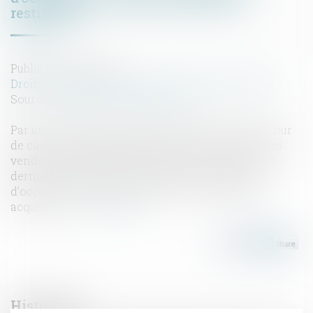
restitution
Publié le :
18/12/2024
Droit immobilier
/
Cession et gestion d'immeuble
Source :
www.lemag-juridique.com
Par une décision rendue le 5 décembre 2024, la Cour
de cassation rappelle que, même en cas de dol des
vendeurs entraînant l’annulation de la vente, ces
derniers conservent leur droit à une indemnité
d’occupation pour la jouissance du bien par les
acquéreurs...
Lire la suite
Historique