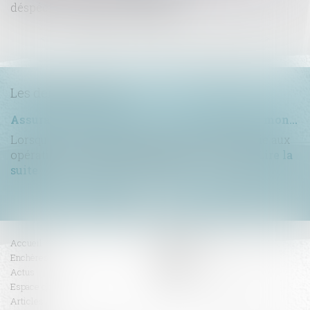
déspécialisation en copropriété ?
<<
<
1
2
3
4
5
6
7
>
>>
Les dernières actus
Assurance construction : le dépassement du montant maximal garanti peut exclure toute couverture
Lorsqu'un contrat d'assurance limite sa garantie aux
opérations dont le coût n'excède pas un cert...
Lire la
suite
Accueil
Compétences
Enchères
Honoraires
Actus
Contact
Espace client
RDV en ligne
Articles