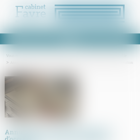
Ouvrir
le
menu
Vous êtes ici :
Accueil
Droit immobilier
Cession et gestion d'immeuble
Annulation de vente et indemnité d’occupation : rappel des règles de restitution
Annulation de vente et indemnité
d’occupation : rappel des règles de