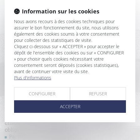
Information sur les cookies
Le débroussaillement, mention obligatoire sur les
annonces immobilières
Nous avons recours à des cookies techniques pour
Annulation de vente et indemnité d’occupation :
assurer le bon fonctionnement du site, nous utilisons
rappel des règles de restitution
également des cookies soumis à votre consentement
Promesse unilatérale de vente : un engagement
pour collecter des statistiques de visite.
Cliquez ci-dessous sur « ACCEPTER » pour accepter le
irrévocable renforcé par la Cour de cassation
dépôt de l'ensemble des cookies ou sur « CONFIGURER
Expropriation, rétrocession, recours : les délais
» pour choisir quels cookies nécessitant votre
688 communes reclassées en zone tendue pour
consentement seront déposés (cookies statistiques),
booster le logement locatif intermédiaire
avant de continuer votre visite du site.
Réunion de deux lots : le local à usage d’habitation
Plus d'informations
ne perd pas son usage
Indemnisation des propriétaires d'immeubles
CONFIGURER
REFUSER
touchés par la mérule
Rappel des mesures destinées à lutter contre les
ACCEPTER
passoires énergétiques
Régulation du chauffage -Contrôle et entretien de
chaudière : la vérification du thermostat devient
obligatoire | Service-public.fr
Partie commune : en quoi consiste la