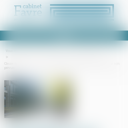
Ouvrir
le
menu
Vous êtes ici :
Accueil
Droit commercial
Baux commerciaux
Clause de destination : la Cour de cassation confirme l’exclusion des activités non
prévues