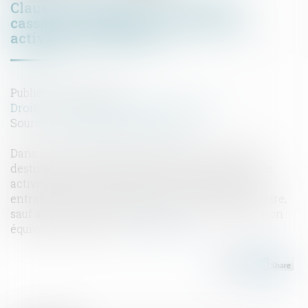
Clause de destination : la Cour de
cassation confirme l’exclusion des
activités non prévues
Publié le :
29/04/2025
Droit commercial
/
Baux commerciaux
Source :
www.lemag-juridique.com
Dans le cadre d’un bail commercial, la clause de
destination fixe l’usage autorisé des locaux. Toute
activité exercée en dehors de cette clause peut
entraîner la mise en œuvre d’une clause résolutoire,
sauf accord exprès du bailleur ou renonciation non
équivoque de sa part...
Lire la suite