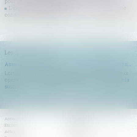
pour l'évolution des loyers
L’exercice du droit d’option n’est soumis à aucune
condition de forme !
...
<<
<
1
2
3
4
5
6
7
>
>>
Les dernières actus
Assurance construction : le dépassement du montant maximal garanti peut exclure toute couverture
Lorsqu'un contrat d'assurance limite sa garantie aux
opérations dont le coût n'excède pas un cert...
Lire la
suite
Accueil
Compétences
Enchères
Honoraires
Actus
Contact