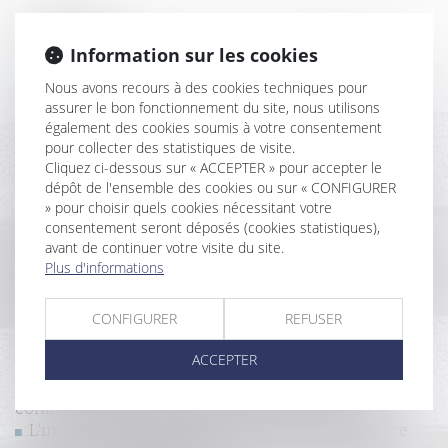
Historique
Information sur les cookies
Pas de droit de préemption en cas de cession
Nous avons recours à des cookies techniques pour
globale de l’immeuble !
assurer le bon fonctionnement du site, nous utilisons
Retour sur l’obligation du bailleur de garantir une
également des cookies soumis à votre consentement
jouissance paisible des locaux
pour collecter des statistiques de visite.
Pas de droit de priorité pour le locataire
Cliquez ci-dessous sur « ACCEPTER » pour accepter le
commercial en cas de cession globale de l’immeuble !
dépôt de l'ensemble des cookies ou sur « CONFIGURER
» pour choisir quels cookies nécessitant votre
Clause d’indexation illicite : seule la stipulation
consentement seront déposés (cookies statistiques),
prohibée peut être écartée
avant de continuer votre visite du site.
Les restrictions liées au Covid-19 ne constituent pas
Plus d'informations
une perte de la chose louée !
Pas de diminution de loyer sans absence de
CONFIGURER
REFUSER
contrepartie !
Quand la bonne foi neutralise la clause
ACCEPTER
d’exploitation
Clause de destination : la Cour de cassation
confirme l’exclusion des activités non prévues
L'indice des loyers commerciaux (ILC) : un repère