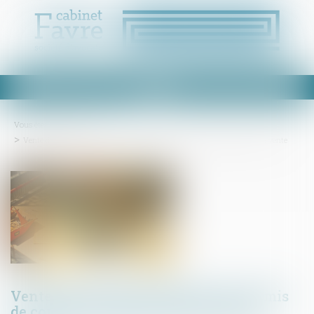
Ouvrir
le
menu
Vous êtes ici :
Accueil
Vente d’un terrain et caducité du permis de construire postérieure à la vente
Vente d’un terrain et caducité du permis
de construire postérieure à la vente