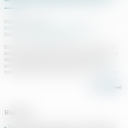
Publié le :
13/04/2023
Droit immobilier
/
Droit de la construction
Source :
www.lemag-juridique.com
En 2008, une grange à démolir a été vendue par un
acte de vente faisant état d’un permis de construire
deux immeubles sur le terrain. Ce permis a été
accordé en 2004 et faisait l’objet d’un certificat de
non-caducité, annexé à l’acte de vente...
Lire la suite
Historique
Travaux initiés par l’usufruitier et recevabilité de