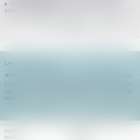
Construction de piscines individuelles dans les
zones inondables
...
...
<<
<
23
24
25
26
27
28
29
>
>>
Les dernières actus
Assurance construction : le dépassement du montant maximal garanti peut exclure toute couverture
Lorsqu'un contrat d'assurance limite sa garantie aux
opérations dont le coût n'excède pas un cert...
Lire la
suite
Accueil
Compétences
Enchères
Honoraires