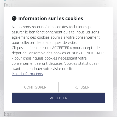
l’action sur le fondement de la garantie décennale
exercée par le nu propriétaire
Retraite ou invalidité du locataire commercial : quel
Information sur les cookies
loyer en cas de cession-déspécialisation ?
Nous avons recours à des cookies techniques pour
Indemnisation du locataire en liquidation judiciaire,
assurer le bon fonctionnement du site, nous utilisons
pour défaut de mise en conformité des locaux
également des cookies soumis à votre consentement
Vente d’un terrain et caducité du permis de
pour collecter des statistiques de visite.
construire postérieure à la vente
Cliquez ci-dessous sur « ACCEPTER » pour accepter le
Action du locataire et délai de prescription réduit :
dépôt de l'ensemble des cookies ou sur « CONFIGURER
quel sort pour le contrat en cours ?
» pour choisir quels cookies nécessitant votre
Nullité pour erreur d'un bail commercial :
consentement seront déposés (cookies statistiques),
une augmentation exponentielle des charges ne suffit
avant de continuer votre visite du site.
pas
Plus d'informations
Point de départ de la prescription de l’action du
maître d’ouvrage contre le fournisseur de matériaux
CONFIGURER
REFUSER
La conformité du bien vendu s’apprécie au jour de la
vente
ACCEPTER
Pas de droit de préférence du locataire commercial
en cas vente de gré à gré d’un actif immobilier en
liquidation judiciaire