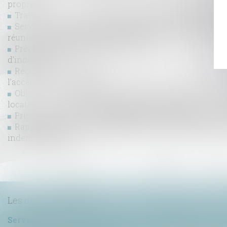
propriété ?
Travaux en copropriété : quelle assemblée doit décider
Servitude par destination du père de famille : quelle 
réunion et nouvelle division des fonds ?
Précisions sur la prescription de l’action visant à l’an
d’indexation
Réception judiciaire d’une charpente : quand la solidité
l’acceptation des travaux !
Obligations légales de débroussaillement : l'informati
locataires de biens devient obligatoire en 2025
Prise en compte d’une obligation légale nouvelle pour 
Rappels essentiels concernant la caractérisation d’
indemnisation
...
<<
<
6
7
8
9
10
11
12
Les dernières actus