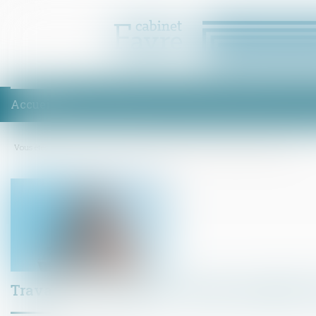
Accueil
Équipe
Compétences
Enchères
Honoraires
Act
Vous êtes ici :
Accueil
Travaux en copropriété : quelle assemblée doit décider ?
Travaux en copropriété : quelle assemblée do