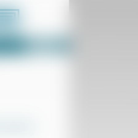
Espace client
us
Contact
it décider ?