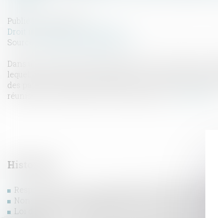
Publié le :
19/02/2025
Droit immobilier
/
Copropriété
Source :
www.lemag-juridique.com
Dans un arrêt du 6 février 2025, la Cour de cassation a r
lequel, lorsque des travaux affectent à la fois des part
des parties communes spéciales, leur autorisation relèv
réunissant l’ensemble des copropriétaires...
Lire la suite
Historique
Responsabilité des constructeurs : une immixtion fauti
Non-conformité apparente et action en justice : un dél
Loi de finances 2025 : quelles mesures pour le logement