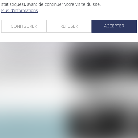
statistiques), avant de continuer votre visite du site.
 ?
Plus d'informations
appréciation en cas de
ACCEPTER
CONFIGURER
REFUSER
nulation de la clause
 fait obstacle à
on des acquéreurs et des
la fixation du loyer
un dommage décennal et son
...
>
>>
Servitude de passage : tous les propriétaires voisins n'ont pas à être appelés en justice