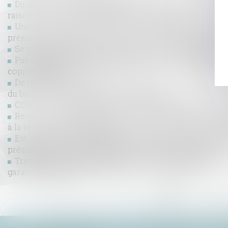
Du délai pour agir en dénégation du droit au statut 
raison d’un défaut d’immatriculation au RCS
Une sous-location commerciale irrégulière ne cause pas
préjudice au bailleur
Se prémunir d'un refus de prêt immobilier en cas de 
Pas d’indemnité globale de dépréciation du surplus po
copropriétaires
De nouvelles précisions sur l’indemnisation du pren
du bailleur à son obligation de délivrance
CCMI : les outils de protection des acquéreurs
Revente du bien affecté de désordres et restitution d
à la réparation de l'ouvrage
Est irrecevable l'action en diminution de loyer form
préalable ait été présentée par le locataire au bailleur
Travaux initiés par l’usufruitier et recevabilité de l’ac
garantie décennale exercée par le nu propriétaire
...
<<
<
22
23
24
25
26
27
2