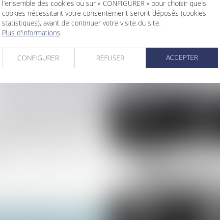
des baux commerciaux en
l'ensemble des cookies ou sur « CONFIGURER » pour choisir quels
cookies nécessitant votre consentement seront déposés (cookies
statistiques), avant de continuer votre visite du site.
, à elle seule, un
Plus d'informations
VEFA : mode d'emploi
ur le syndicat des
ACCEPTER
CONFIGURER
REFUSER
eur victime du manquement
es indemnités non affectées
ée sans qu'une demande
tion sur le fondement de la
...
8
>
>>