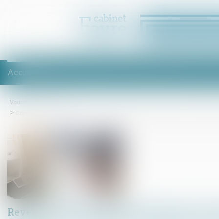
Accueil
Équipe
Compétences
Enchères
Honoraires
Act
Vous êtes ici :
Accueil
Revente du bien affecté de désordres et restitution des indemnités non affectées à la
Revente du bien affecté de désordres et rest