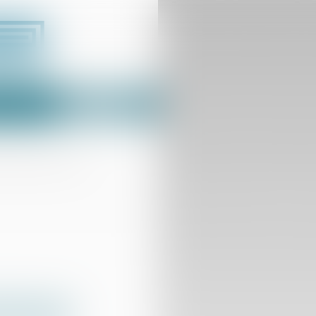
Espace client
us
Contact
 réparation de l'ouvrage
itution des