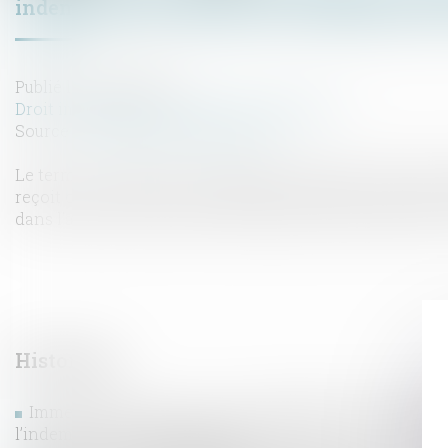
indemnités non affectées à la réparation de
Publié le :
03/05/2023
Droit immobilier
/
Droit de la construction
Source :
www.lemag-juridique.com
Le terme « accipiens », qui s’oppose à celui de « solvens 
reçoit ou se trouve en attente d'une prestation qui doit lu
dans l'attente du prix de la prestation que lui-même a fou
Historique
Immeuble insalubre à titre irrémédiable : quelle métho
l’indemnité d’expropriation ?