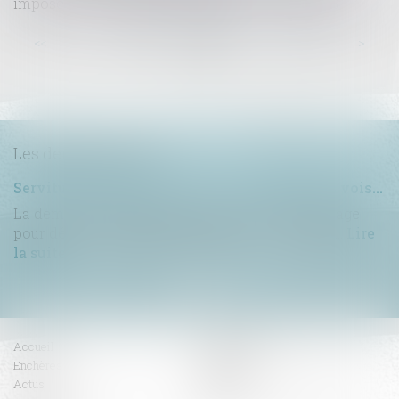
impose qu’ils soient tous soumis au vote de l’AG
...
...
<<
<
33
34
35
36
37
38
39
>
>>
Les dernières actus
Servitude de passage : tous les propriétaires voisins n'ont pas à être appelés en justice
La demande tendant à fixer l'assiette d'un passage
pour désenclaver un fonds n'est pas irrecevabl...
Lire
la suite
Accueil
Compétences
Enchères
Honoraires
Actus
Contact