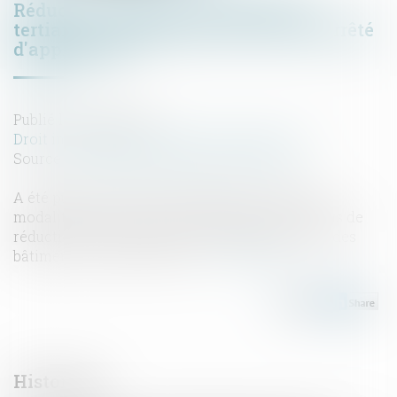
Réduction d'énergie des bâtiments
tertiaires : publication d'un nouvel arrêté
d'application
Publié le :
05/05/2022
Droit immobilier
/
Droit de la construction
Source :
www.lagazettedescommunes.com
A été publié un arrêté d'application relatif aux
modalités d'application de l'obligation d'actions de
réduction des consommations d'énergie dans des
bâtiments à usage tertiaire...
Lire la suite
Historique