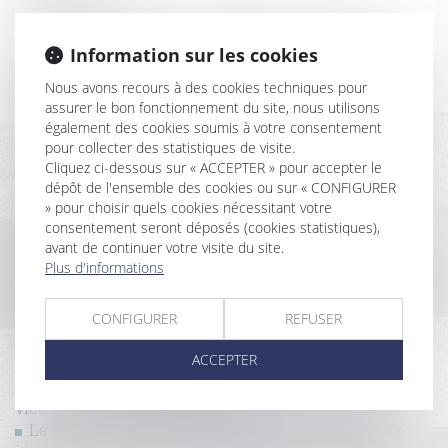
Réduction d'énergie des bâtiments tertiaires :
Information sur les cookies
publication d'un nouvel arrêté d'application
Formalités de publicité en cas de changement de
Nous avons recours à des cookies techniques pour
garant financier de l’agent immobilier
assurer le bon fonctionnement du site, nous utilisons
Quelles solutions pour les propriétaires face à des
également des cookies soumis à votre consentement
locataires indélicats ?
pour collecter des statistiques de visite.
L’assureur DO ne peut plus contester son offre
Cliquez ci-dessous sur « ACCEPTER » pour accepter le
d’indemnisation après le délai de 90 jours
dépôt de l'ensemble des cookies ou sur « CONFIGURER
» pour choisir quels cookies nécessitant votre
La mention de la majorité au lieu de l’unanimité
consentement seront déposés (cookies statistiques),
dans le PV d’AG ne rend pas nulle la décision
avant de continuer votre visite du site.
Trouble anormal de voisinage : le nouveau
Plus d'informations
propriétaire est responsable des désordres même
antérieurs
Aides financières à la rénovation énergétique
CONFIGURER
REFUSER
La formule de calcul de l'indice des loyers
ACCEPTER
commerciaux est modifiée
Celui qui invoque le caractère non apparent d’un
vice à la réception doit le prouver
La mise en concurrence des contrats de travaux