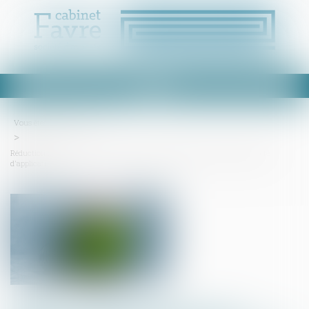
Ouvrir
le
menu
Vous êtes ici :
Accueil
Réduction d'énergie des bâtiments tertiaires : publication d'un nouvel arrêté
d'application