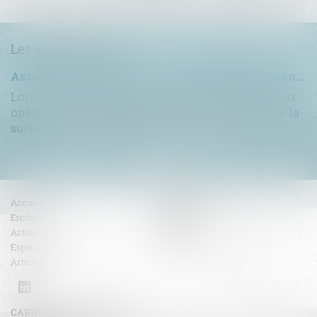
Les dernières actus
Assurance construction : le dépassement du montant maximal garanti peut exclure toute couverture
Lorsqu'un contrat d'assurance limite sa garantie aux
opérations dont le coût n'excède pas un cert...
Lire la
suite
Accueil
Compétences
Enchères
Honoraires
Actus
Contact
Espace client
RDV en ligne
Articles
CABINET BENOIT FAVRE