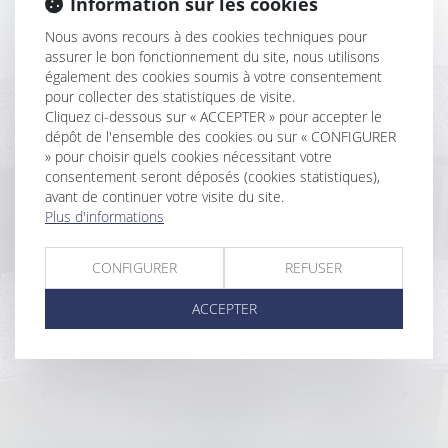
Information sur les cookies
permis de construire
Nous avons recours à des cookies techniques pour
Cautionnement : le délai de prescription de 3 ans
assurer le bon fonctionnement du site, nous utilisons
prévu par la loi de 1989 est exclusif
également des cookies soumis à votre consentement
Des changements à venir pour les propriétaires en
pour collecter des statistiques de visite.
2022
Cliquez ci-dessous sur « ACCEPTER » pour accepter le
Que retrouve t-on dans le nouveau DPE ?
dépôt de l'ensemble des cookies ou sur « CONFIGURER
Compromis de vente et promesse de vente : tout ce
» pour choisir quels cookies nécessitant votre
qu'il faut savoir
consentement seront déposés (cookies statistiques),
Comment résilier son bail d’habitation non meublée
avant de continuer votre visite du site.
?
Plus d'informations
Expropriation : une parcelle située en zone à
constructibilité limitée n’est pas un terrain à bâtir
CONFIGURER
REFUSER
Lettre de résiliation avec préavis réduit pour un
logement situé en zone tendue
ACCEPTER
Pas de réception partielle pour une partie d’un
ouvrage inachevé
...
...
<<
<
31
32
33
34
35
36
37
>
>>