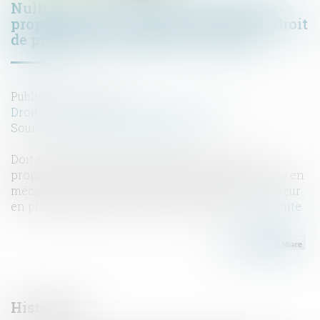
Nullité d’une vente portant sur la nue-
propriété d’une parcelle en fraude du droit
de préemption du preneur en place
Publié le :
07/07/2020
Droit immobilier
/
Droit de la propriété
Source :
www.actualitesdudroit.fr
Doit être annulée la vente portant sur la nue-
propriété d’une parcelle donnée à bail, intervenue en
méconnaissance du droit de préemption du preneur
en place, auquel elle n'a pas été notifiée...
Lire la suite
Historique