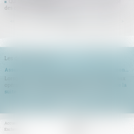
Qui du propriétaire ou du locataire est en charge
des contrats d'énergie ?
...
...
<<
<
54
55
56
57
58
59
60
>
>>
Les dernières actus
Assurance construction : le dépassement du montant maximal garanti peut exclure toute couverture
Lorsqu'un contrat d'assurance limite sa garantie aux
opérations dont le coût n'excède pas un cert...
Lire la
suite
Accueil
Compétences
Enchères
Honoraires