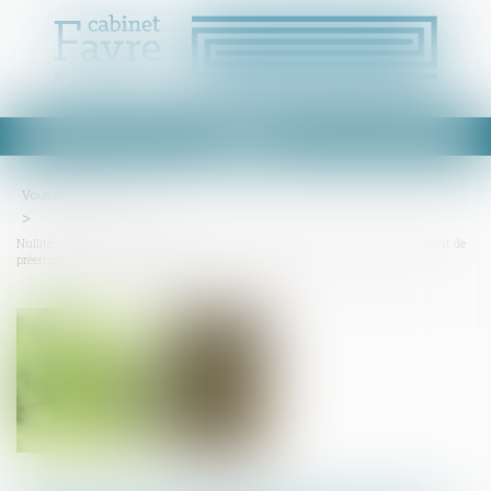
Ouvrir
le
menu
Vous êtes ici :
Accueil
Nullité d’une vente portant sur la nue-propriété d’une parcelle en fraude du droit de
préemption du preneur en place