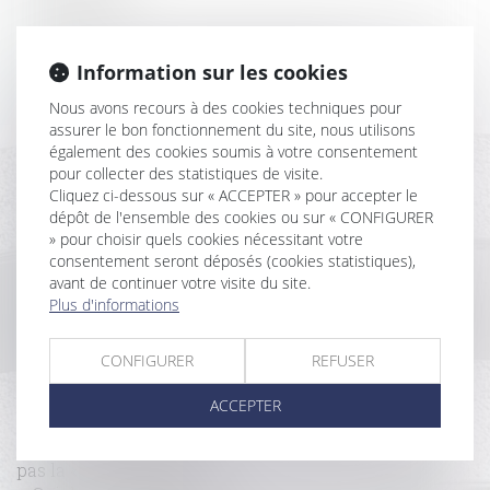
L'attestation de conformité des travaux est-elle
nécessaire pour vendre un immeuble ?
Information sur les cookies
La contrepartie onéreuse de la cession du droit de
surélever n’est pas forcément une somme d’argent
Nous avons recours à des cookies techniques pour
assurer le bon fonctionnement du site, nous utilisons
Nullité d’une vente portant sur la nue-propriété
également des cookies soumis à votre consentement
d’une parcelle en fraude du droit de préemption du
pour collecter des statistiques de visite.
preneur en place
Cliquez ci-dessous sur « ACCEPTER » pour accepter le
Nullité du CCMI sous condition suspensive
dépôt de l'ensemble des cookies ou sur « CONFIGURER
d’acquisition du terrain par donation
» pour choisir quels cookies nécessitant votre
Un locataire peut être prié de quitter son logement
consentement seront déposés (cookies statistiques),
devenu un HLM ?
avant de continuer votre visite du site.
Prouver et réparer des désordres de construction
Plus d'informations
Local commercial et d’habitation : application des
règles de décence
CONFIGURER
REFUSER
Possibilité pour l’administration de subordonner la
délivrance d'un permis de construire à la création
ACCEPTER
d'une servitude de passage
Bail commercial : la « vente à emporter » n’autorise
pas la « vente sur place »