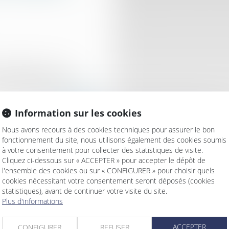
qui déborde sur sa
sin immédiat. Quand la
 rien exiger...
Lire la suite
Information sur les cookies
Nous avons recours à des cookies techniques pour assurer le bon
fonctionnement du site, nous utilisons également des cookies soumis
à votre consentement pour collecter des statistiques de visite.
Cliquez ci-dessous sur « ACCEPTER » pour accepter le dépôt de
l'ensemble des cookies ou sur « CONFIGURER » pour choisir quels
cookies nécessitant votre consentement seront déposés (cookies
e construction
statistiques), avant de continuer votre visite du site.
 retard, non indemnisée,
Plus d'informations
ai de prescription, mais
ACCEPTER
CONFIGURER
REFUSER