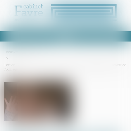
Ouvrir
le
menu
Vous êtes ici :
Accueil
L’article 1792-4-3 du Code civil s’applique aux actions en responsabilité du maître de
l’ouvrage