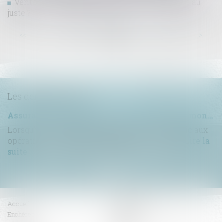
Vente immobilière : qu’est-ce qu’un vice caché au
juste ?
...
...
<<
<
30
31
32
33
34
35
36
>
>>
Les dernières actus
Assurance construction : le dépassement du montant maximal garanti peut exclure toute couverture
Lorsqu'un contrat d'assurance limite sa garantie aux
opérations dont le coût n'excède pas un cert...
Lire la
suite
Accueil
Compétences
Enchères
Honoraires