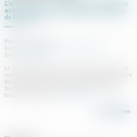
L’article 1792-4-3 du Code civil s’applique
aux actions en responsabilité du maître
de l’ouvrage
Publié le :
06/07/2022
Droit immobilier
/
Droit de la construction
Source :
www.efl.fr
Le délai de prescription de l’article 1792-4-3 du Code
civil concerne les actions en responsabilité du maître
de l’ouvrage contre les constructeurs et leurs sous-
traitants autres que celles relevant des garanties
biennale et décennale...
Lire la suite