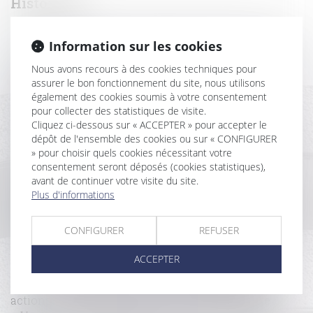
Historique
Condition suspensive d’obtention du permis de
Information sur les cookies
construire : impossibilité de modification unilatérale
du projet de construction
Nous avons recours à des cookies techniques pour
assurer le bon fonctionnement du site, nous utilisons
Covid-19 et loyers commerciaux : la Cour de
également des cookies soumis à votre consentement
cassation tranche en faveur des bailleurs
pour collecter des statistiques de visite.
Un décret sur le droit de surplomb pour l'isolation
Cliquez ci-dessous sur « ACCEPTER » pour accepter le
thermique par l'extérieur d'un bâtiment
dépôt de l'ensemble des cookies ou sur « CONFIGURER
DPE : mise en œuvre des mesures destinées à pallier
» pour choisir quels cookies nécessitant votre
les anomalies et opposabilité
consentement seront déposés (cookies statistiques),
Responsabilité des associés d’une société civile de
avant de continuer votre visite du site.
construction-vente
Plus d'informations
Baux commerciaux et état d’urgence sanitaire
DPE : mise en œuvre des mesures destinées à pallier
CONFIGURER
REFUSER
les anomalies et opposabilité
La vente d'une partie commune spéciale ne peut
ACCEPTER
être décidée que par les copropriétaires concernés
L’article 1792-4-3 du Code civil s’applique aux
actions en responsabilité du maître de l’ouvrage