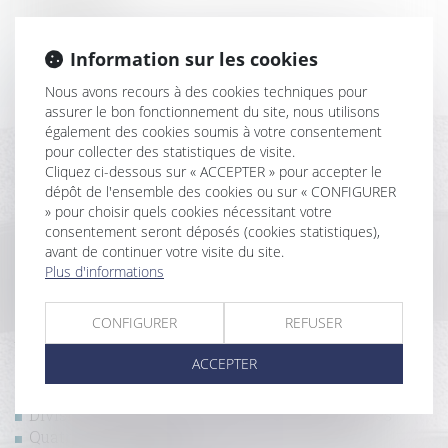
L’agent immobilier ne peut prétendre qu’à la
Information sur les cookies
rémunération prévue dans le mandat
Tous les copropriétaires doivent réparer le
Nous avons recours à des cookies techniques pour
préjudice causé par l’un d’eux
assurer le bon fonctionnement du site, nous utilisons
Loc’Avantages : les propriétaires bailleurs peuvent
également des cookies soumis à votre consentement
déposer leur dossier sur la plateforme
pour collecter des statistiques de visite.
Cliquez ci-dessous sur « ACCEPTER » pour accepter le
Droit des acquéreurs empêchés d’occuper
dépôt de l'ensemble des cookies ou sur « CONFIGURER
immédiatement les lieux
» pour choisir quels cookies nécessitant votre
France Rénov : le service public de la rénovation de
consentement seront déposés (cookies statistiques),
l’habitat
avant de continuer votre visite du site.
En présence de mérule, l’acheteur n’a pas de
Plus d'informations
recours s’il a renoncé à faire réaliser un diagnostic
Les services de réparation et de rénovation
CONFIGURER
REFUSER
d’ascenseurs d’immeubles d’habitation peuvent
bénéficier du taux réduit de TVA
ACCEPTER
Un copropriétaire peut acquérir une servitude de
vue, même illicite, par prescription acquisitive
Division d’un fonds et servitude des eaux usées
Quatre guides pratiques à destination des