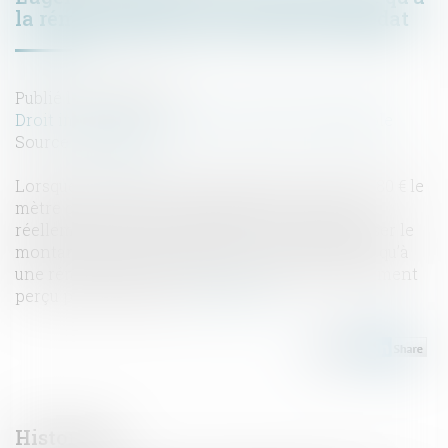
la rémunération prévue dans le mandat
Publié le :
01/06/2022
Droit immobilier
/
Cession et gestion d'immeuble
Source :
www.efl.fr
Lorsque le mandat de vente prévoit un prix de 80 € le
mètre carré et une commission de 6 % du prix
réellement perçu par le vendeur sans en préciser le
montant, l’agent immobilier ne peut prétendre qu’à
une rémunération calculée sur le prix effectivement
perçu par le vendeur...
Lire la suite
Historique