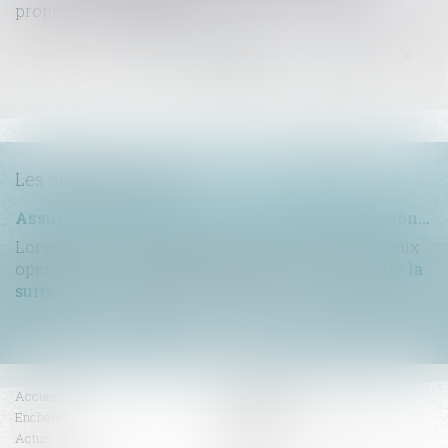
propriétaires bailleurs
...
...
<<
<
32
33
34
35
36
37
38
>
>>
Les dernières actus
Assurance construction : le dépassement du montant maximal garanti peut exclure toute couverture
Lorsqu'un contrat d'assurance limite sa garantie aux
opérations dont le coût n'excède pas un cert...
Lire la
suite
Accueil
Compétences
Enchères
Honoraires
Actus
Contact