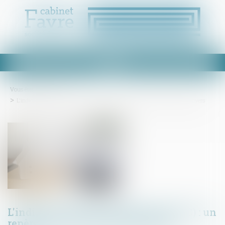
Ouvrir
le
menu
Vous êtes ici :
Accueil
L'indice des loyers commerciaux (ILC) : un repère pour l'évolution des loyers
L'indice des loyers commerciaux (ILC) : un
repère pour l'évolution des loyers