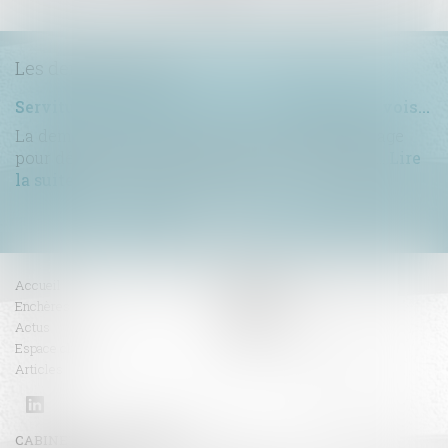
Les dernières actus
Servitude de passage : tous les propriétaires voisins n'ont pas à être appelés en justice
La demande tendant à fixer l'assiette d'un passage
pour désenclaver un fonds n'est pas irrecevabl...
Lire
la suite
Accueil
Compétences
Enchères
Honoraires
Actus
Contact
Espace client
RDV en ligne
Articles
CABINET BENOIT FAVRE