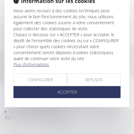
Information sur les cookies
d’exploitation
Nous avons recours à des cookies techniques pour
Copropriété : pas de présomption automatique sans
assurer le bon fonctionnement du site, nous utilisons
vice ou défaut établi
également des cookies soumis à votre consentement
Quelles sont les obligations liées à la carte BTP ?
pour collecter des statistiques de visite.
Clause de destination : la Cour de cassation
Cliquez ci-dessous sur « ACCEPTER » pour accepter le
confirme l’exclusion des activités non prévues
dépôt de l'ensemble des cookies ou sur « CONFIGURER
Détermination de la créance et injonction de payer
» pour choisir quels cookies nécessitant votre
: le contrat et rien que le contrat !
consentement seront déposés (cookies statistiques),
Vous louez un logement en LMNP ? Voici ce qu'il
avant de continuer votre visite du site.
faut retenir
Plus d'informations
Clause de non-recours : pas d’exonération de
l’obligation de délivrance du bailleur
CONFIGURER
REFUSER
Assurance construction : pas de retour en arrière
après acceptation de garantie
ACCEPTER
L'indice des loyers commerciaux (ILC) : un repère
pour l'évolution des loyers
Quelles utilisations du logement sont autorisées
dans un bail de location ?
...
...
<<
<
4
5
6
7
8
9
10
>
>>