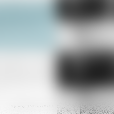
Assurance construction : le dépassement du montant maximal garanti peut exclure toute couverture
érations dont le coût
Septeo Digital & Services © 2019