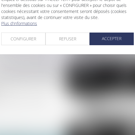
l'ensemble des cookies ou sur « CONFIGURER » pour choisir quels
ellement cautionnés et
cookies nécessitant votre consentement seront déposés (cookies
 d’ouvrage
statistiques), avant de continuer votre visite du site.
propriété et partage avec
Plus d'informations
inancement de
ACCEPTER
CONFIGURER
REFUSER
cte de notoriété pour
clientèle : un exemple à
assoires thermiques bientôt
s
s indices au deuxième
...
>
>>