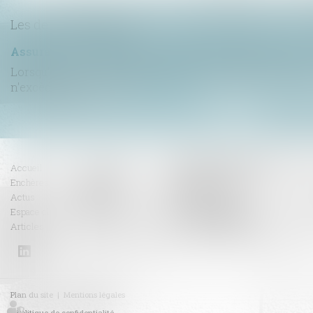
Les dernières actus
Lorsqu'un contrat d'assurance limite sa garantie aux op
n'excède pas un cert...
Lire la suite
CABINET BENOIT FAVRE
Accueil
Compétences
Enchères
Honoraires
208 rue Vendôme
69003 LYON
Actus
Contact
Espace client
RDV en ligne
Tél :
04 72 82 50 00
Fax :
04 72 82 50 09
Articles
Plan du site
Mentions légales
Politique de confidentialité