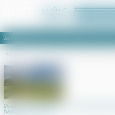
Accueil
Équipe
Compétences
Enchères
Honoraires
Act
Vous êtes ici :
Accueil
Fouilles archéologiques sur un terrain privé, droit de propriét
Fouilles archéologiques sur un terrain privé,
partage avec l’État