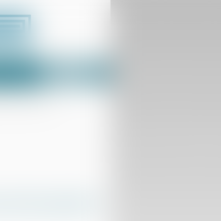
Espace client
us
Contact
é et partage avec l’État
 droit de propriété et