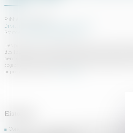
Publié le :
30/10/2024
Droit immobilier
/
Droit de la propriété
Source :
www.lemag-juridique.com
Des particuliers soupçonnant la présence de pièces anti
des fouilles sur un terrain appartenant à une tierce pe
cent soixante-dix-huit pièces de monnaie antique qu'ils
régional d'archéologie (SRA) aux fins d'étude après avoir
auprès de ce service...
Lire la suite
Historique
Congé pour motif légitime et sérieux : précision conc