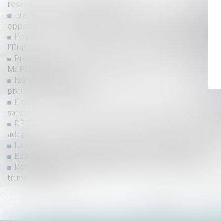
ressources du locataire protégé
Travaux confiés ultérieurement au sous-traitant parti
opposabilité de la cession de créances envers le maître
Fouilles archéologiques sur un terrain privé, droit de 
l’État
Projet de loi de finances : le coup de massue sur le f
MaPrimerénov'
Examen nécessaire des témoignages contenus dans l’a
prouver un usucapion
Il obtient la baisse de son loyer rue de Rivoli faute de 
suivre ?
DPE : le calendrier de l'interdiction de location des p
adapté
La construction neuve : données et études statistique
Expropriation, rétrocession, recours : les délais
Révision des baux commerciaux et professionnels : le
trimestre 2024
...
<<
<
9
10
11
12
13
14
15