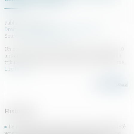
Publié le :
13/11/2019
Droit immobilier
/
Droit de la construction
Source :
www.batirama.com
Un couple ayant constaté l’apparition de fissures 10
ans après la réception de leur maison demande au
tribunal d’ordonner une expertise… Est-elle légitime...
Lire la suite
Historique
Le risque d’effondrement d’un mur sur la propriété
voisine constitue un trouble anormal de voisinage