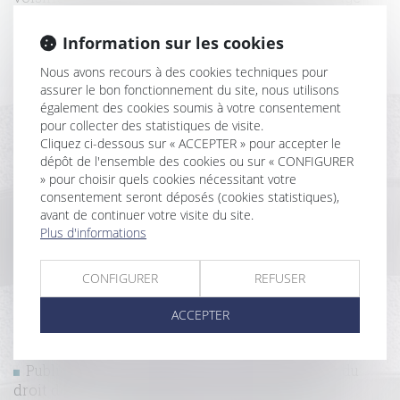
Les dispositions propres aux contrats de
construction de maison individuelle n’imposant pas
Information sur les cookies
la réception écrite des travaux, n’empêchent pas une
Nous avons recours à des cookies techniques pour
réception judiciaire
assurer le bon fonctionnement du site, nous utilisons
Départ à la retraite du gardien : quelle indemnité lui
également des cookies soumis à votre consentement
verser ?
pour collecter des statistiques de visite.
Conséquences de la loi Elan sur le refus d’un permis
Cliquez ci-dessous sur « ACCEPTER » pour accepter le
de construire dans un lotissement achevé dans le
dépôt de l'ensemble des cookies ou sur « CONFIGURER
délai prévu
» pour choisir quels cookies nécessitant votre
Immobilier : les changements apportés par la loi
consentement seront déposés (cookies statistiques),
énergie et climat
avant de continuer votre visite du site.
Quid de la notice technique dans l’achat de
Plus d'informations
logement en VEFA
Qu'est ce qu'un immeuble de rapport pour
CONFIGURER
REFUSER
entreprise et pourquoi y investir ?
L'essentiel du statut des baux commerciaux
ACCEPTER
Extinction de la garantie décennale et demande
d'expertise
Publication de l’ordonnance portant réforme du
droit de la copropriété des immeubles bâtis