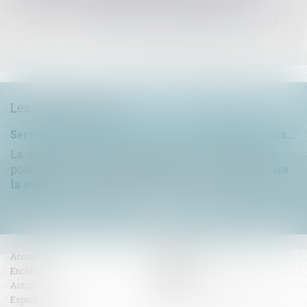
...
<<
<
58
59
60
61
62
63
64
>
>>
Les dernières actus
Servitude de passage : tous les propriétaires voisins n'ont pas à être appelés en justice
La demande tendant à fixer l'assiette d'un passage
pour désenclaver un fonds n'est pas irrecevabl...
Lire
la suite
Accueil
Compétences
Enchères
Honoraires
Actus
Contact
Espace client
RDV en ligne