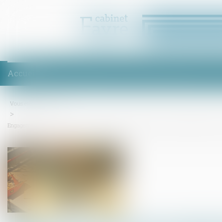
Accueil
Équipe
Compétences
Enchères
Honoraires
Act
Vous êtes ici :
Accueil
Engagement de construire par un professionnel de l’immobilier : quelle prescription pour 