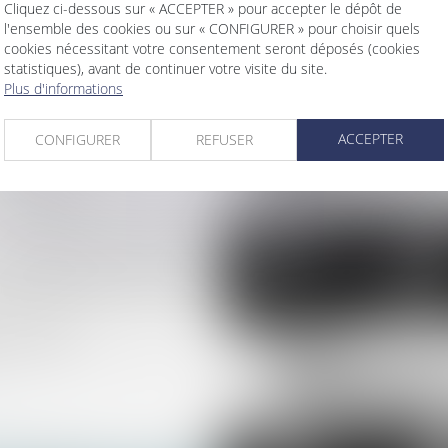
’un préavis réduit à un
Cliquez ci-dessous sur « ACCEPTER » pour accepter le dépôt de
l'ensemble des cookies ou sur « CONFIGURER » pour choisir quels
cookies nécessitant votre consentement seront déposés (cookies
mobilier : quelle
statistiques), avant de continuer votre visite du site.
 ?
Plus d'informations
n cas de soumission
ée à la demande d'une
ACCEPTER
CONFIGURER
REFUSER
commercial
ien d'immeuble commet une
écurité sanitaire sur les
contrats de syndic et des
e en retard
ice pour faire respecter les
...
9
>
>>