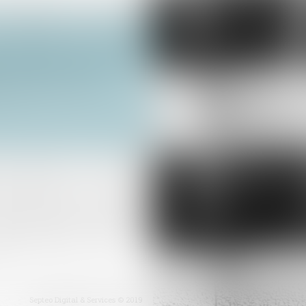
Assurance construction : le dépassement du montant maximal garanti peut exclure toute couverture
érations dont le coût
Septeo Digital & Services © 2019