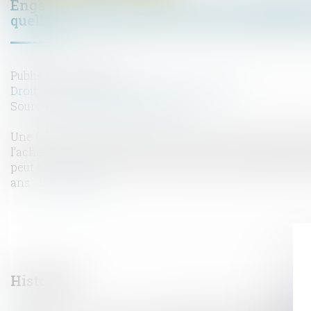
Engagement de construire par un professionn
quelle prescription pour le droit de reprise 
Publié le :
06/08/2020
Droit immobilier
/
Droit de la construction
Source :
www.actualitesdudroit.fr
Une SCI qui n’a pas, pour être exonérée de droits d’enreg
l’achèvement des travaux de construction à l’expiration 
peut se voir imposer le droit de reprise de l’Administrat
ans...
Lire la suite
Historique