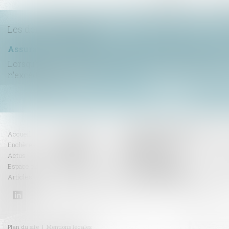
Les dernières actus
Lorsqu'un contrat d'assurance limite sa garantie aux op
n'excède pas un cert...
Lire la suite
CABINET BENOIT FAVRE
Accueil
Compétences
Enchères
Honoraires
208 rue Vendôme
69003 LYON
Actus
Contact
Espace client
RDV en ligne
Tél :
04 72 82 50 00
Fax :
04 72 82 50 09
Articles
Plan du site
Mentions légales