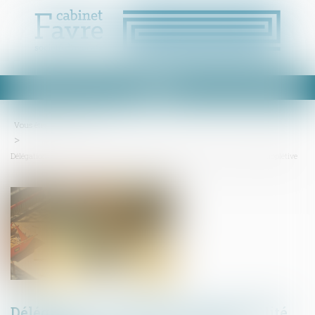
Ouvrir
le
menu
Vous êtes ici :
Accueil
Délégation : le principe d’inopposabilité des exceptions n’a qu’une valeur supplétive
Délégation : le principe d’inopposabilité