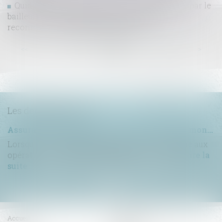
Quid de l’état des lieux établi unilatéralement par le
bailleur, au fondement de sa demande de
reconnaissance de désordres locatifs
...
...
<<
<
16
17
18
19
20
21
22
>
>>
Les dernières actus
Assurance construction : le dépassement du montant maximal garanti peut exclure toute couverture
Lorsqu'un contrat d'assurance limite sa garantie aux
opérations dont le coût n'excède pas un cert...
Lire la
suite
Accueil
Compétences