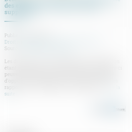
des exceptions n’a qu’une valeur
supplétive
Publié le :
20/12/2023
Droit immobilier
/
Droit de la construction
Source :
actu.dalloz-etudiant.fr
Les dispositions civiles applicables à la délégation
étant supplétives de la volonté des parties, celles-ci
peuvent déroger à l'interdiction faite au délégué
d'opposer au délégataire les exceptions tirées des
rapports entre le délégant et le délégataire...
Lire la
suite