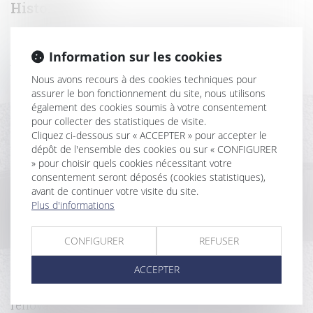
Historique
Arriérés de loyers et allocation logement : office du
Information sur les cookies
juge
Délégation : le principe d’inopposabilité des
Nous avons recours à des cookies techniques pour
exceptions n’a qu’une valeur supplétive
assurer le bon fonctionnement du site, nous utilisons
Le syndic doit accomplir toutes les diligences qui
également des cookies soumis à votre consentement
lui incombent dans la gestion des travaux
pour collecter des statistiques de visite.
Cliquez ci-dessous sur « ACCEPTER » pour accepter le
Cession de bail commercial : refus injustifié du
dépôt de l'ensemble des cookies ou sur « CONFIGURER
bailleur et portée de l’autorisation judiciaire
» pour choisir quels cookies nécessitant votre
Précisions sur la recevabilité des actions en nullité
consentement seront déposés (cookies statistiques),
de clauses contractuelles introduites après l’entrée
avant de continuer votre visite du site.
en vigueur de la loi du 18 juin 2014
Plus d'informations
Le juge peut appliquer un abattement pour illicéité
des constructions sur la valeur du bien délaissé
CONFIGURER
REFUSER
Formation continue des professionnels de
l’immobilier : une obligation pour exercer
ACCEPTER
Prescription de l’action récursoire du constructeur
Le poids colossal de l’énergie et des travaux de
rénovation