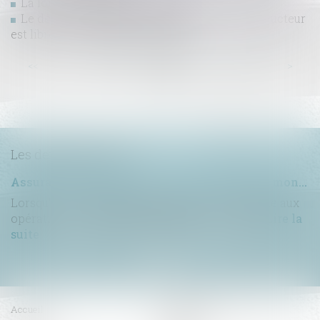
La loi « anti-squat » est publiée
Le délai pour contester le mémoire du constructeur
est librement défini par le contrat
...
...
<<
<
18
19
20
21
22
23
24
>
>>
Les dernières actus
Assurance construction : le dépassement du montant maximal garanti peut exclure toute couverture
Lorsqu'un contrat d'assurance limite sa garantie aux
opérations dont le coût n'excède pas un cert...
Lire la
suite
Accueil
Compétences