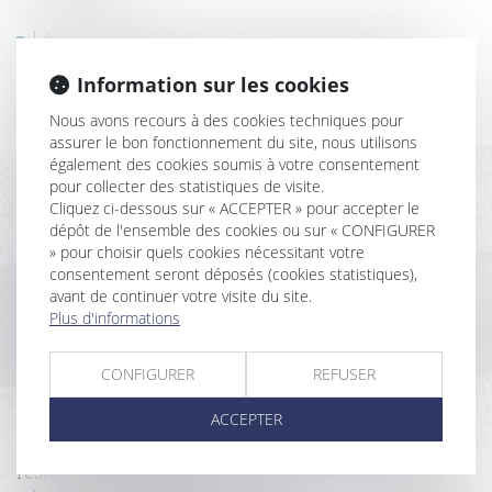
Le droit du propriétaire à la démolition de tout
empiétement n’est pas soumis à un contrôle de
Information sur les cookies
proportionnalité
Chemin communal et prescription acquisitive d’une
Nous avons recours à des cookies techniques pour
servitude de passage non équivoque
assurer le bon fonctionnement du site, nous utilisons
Action en remboursement de celui qui a construit
également des cookies soumis à votre consentement
sur le terrain d'autrui avec des matériaux lui
pour collecter des statistiques de visite.
appartenant
Cliquez ci-dessous sur « ACCEPTER » pour accepter le
Sauf clause expresse, le ravalement prescrit par
dépôt de l'ensemble des cookies ou sur « CONFIGURER
» pour choisir quels cookies nécessitant votre
l'administration pèse sur le bailleur commercial
consentement seront déposés (cookies statistiques),
Risque sanitaire et impropriété de l’ouvrage
avant de continuer votre visite du site.
QPC : accès des forces de l'ordre aux parties
Plus d'informations
communes des immeubles à usage d’habitation
Le paiement des loyers ne peut être demandé à la
suite de la résiliation d’un bail renouvelé
CONFIGURER
REFUSER
L’amende civile pour non-déclaration du
ACCEPTER
changement d’usage d’une location de courte durée
n’est pas due lorsque la location ne constitue pas la
résidence principale