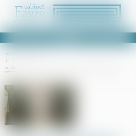
Ouvrir
le
menu
Vous êtes ici :
Accueil
Le délai pour contester le mémoire du constructeur est librement défini par le
contrat