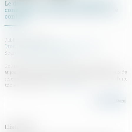
Le délai pour contester le mémoire du
constructeur est librement défini par le
contrat
Publié le :
06/09/2023
Droit immobilier
/
Droit de la construction
Source :
www.actu-juridique.fr
Des particuliers avaient confié à une entreprise,
aujourd’hui en redressement judiciaire, des travaux de
réfection d’une maison sous la maîtrise d’œuvre d’une
société d’architectes...
Lire la suite
Historique