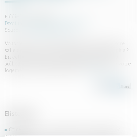
Publié le :
25/03/2020
Droit immobilier
/
Baux d'habitation
Source :
www.ledauphine.com
Vous venez de constater une fuite d’eau dans votre
salle de bains ? Votre chauffage ne fonctionne plus ?
En cette période de crise sanitaire, pouvez-vous
solliciter l’aide de l’agence immobilière qui gère votre
logement, si vous êtes locataire...
Lire la suite
Historique
Crise sanitaire : comment gérer les réparations
urgentes ?