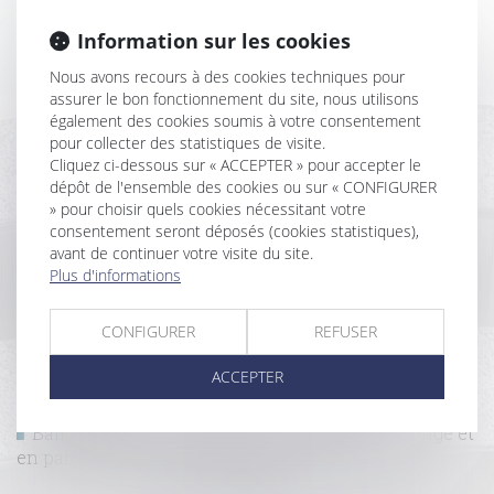
Antigaspi et construction : quand les matériaux
Information sur les cookies
peuvent-être réutilisés
Contrat de rénovation et prescription de l’action en
Nous avons recours à des cookies techniques pour
réparation des tiers contre le sous-traitant
assurer le bon fonctionnement du site, nous utilisons
Tri et lutte contre le gaspillage : nouvelle obligation
également des cookies soumis à votre consentement
du syndic de copropriété
pour collecter des statistiques de visite.
Cliquez ci-dessous sur « ACCEPTER » pour accepter le
Le solde du prix n'est dû au constructeur qu'à la
dépôt de l'ensemble des cookies ou sur « CONFIGURER
levée des réserves
» pour choisir quels cookies nécessitant votre
Indemnisation du préjudice du syndicat en cas de
consentement seront déposés (cookies statistiques),
travaux irréguliers réalisés par le syndic
avant de continuer votre visite du site.
Initiatives d'un maître d'oeuvre : pas de paiement
Plus d'informations
par le propriétaire
Décret relatif aux modalités de construction d'une
CONFIGURER
REFUSER
maison individuelle avec fourniture de plan et
préfabrication
ACCEPTER
Construction : le chantier peut il être interdit aux
acheteurs ?
Bail commercial : assignation en nullité du congé et
en paiement d’une indemnité d’éviction