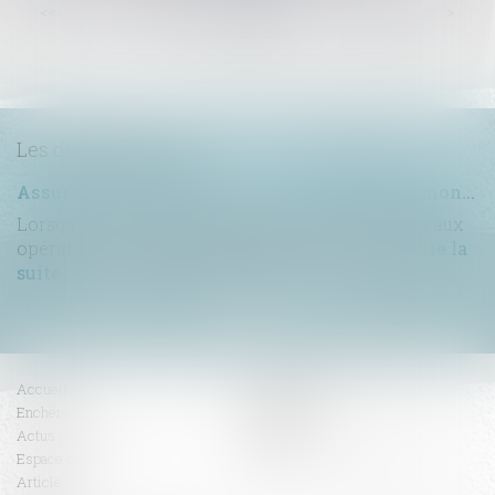
...
...
<<
<
57
58
59
60
61
62
63
>
>>
Les dernières actus
Assurance construction : le dépassement du montant maximal garanti peut exclure toute couverture
Lorsqu'un contrat d'assurance limite sa garantie aux
opérations dont le coût n'excède pas un cert...
Lire la
suite
Accueil
Compétences
Enchères
Honoraires
Actus
Contact
Espace client
RDV en ligne
Articles