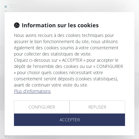
Travaux initiés par l’usufruitier et recevabilité de
l’action sur le fondement de la garantie décennale
exercée par le nu propriétaire
Information sur les cookies
Retraite ou invalidité du locataire commercial : quel
loyer en cas de cession-déspécialisation ?
Nous avons recours à des cookies techniques pour
Indemnisation du locataire en liquidation judiciaire,
assurer le bon fonctionnement du site, nous utilisons
pour défaut de mise en conformité des locaux
également des cookies soumis à votre consentement
Vente d’un terrain et caducité du permis de
pour collecter des statistiques de visite.
Cliquez ci-dessous sur « ACCEPTER » pour accepter le
construire postérieure à la vente
dépôt de l'ensemble des cookies ou sur « CONFIGURER
Action du locataire et délai de prescription réduit :
» pour choisir quels cookies nécessitant votre
quel sort pour le contrat en cours ?
consentement seront déposés (cookies statistiques),
Nullité pour erreur d'un bail commercial :
avant de continuer votre visite du site.
une augmentation exponentielle des charges ne suffit
Plus d'informations
pas
Point de départ de la prescription de l’action du
CONFIGURER
REFUSER
maître d’ouvrage contre le fournisseur de matériaux
La conformité du bien vendu s’apprécie au jour de la
ACCEPTER
vente
Pas de droit de préférence du locataire commercial
en cas vente de gré à gré d’un actif immobilier en