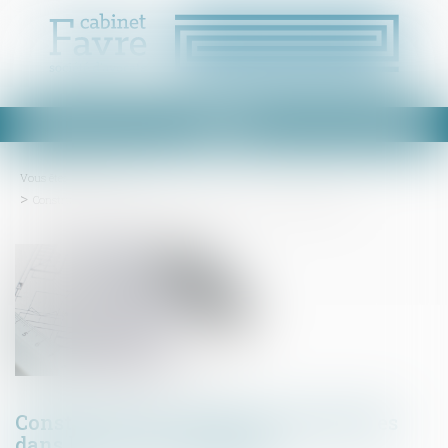
Ouvrir
le
menu
Vous êtes ici :
Accueil
Construction de piscines individuelles dans les zones inondables
Construction de piscines individuelles
dans les zones inondables