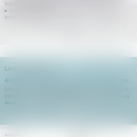
liquidation judiciaire
Construction de piscines individuelles dans les
zones inondables
...
...
<<
<
23
24
25
26
27
28
29
>
>>
Les dernières actus
Assurance construction : le dépassement du montant maximal garanti peut exclure toute couverture
Lorsqu'un contrat d'assurance limite sa garantie aux
opérations dont le coût n'excède pas un cert...
Lire la
suite
Accueil
Compétences