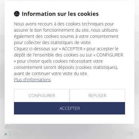
Historique
Information sur les cookies
Nous avons recours à des cookies techniques pour
Un processus irréversible de départ des lieux du
assurer le bon fonctionnement du site, nous utilisons
locataire fait obstacle au repentir du bailleur
également des cookies soumis à votre consentement
Copropriété : une mise en demeure imprécise
pour collecter des statistiques de visite.
bloque le recouvrement
Cliquez ci-dessous sur « ACCEPTER » pour accepter le
Cotisations 2026 : un arrêté qui confirme les règles
dépôt de l'ensemble des cookies ou sur « CONFIGURER
applicables au logement social
» pour choisir quels cookies nécessitant votre
Réforme des baux commerciaux 2026 : ce qui
consentement seront déposés (cookies statistiques),
change pour le bailleur qui gère seul
avant de continuer votre visite du site.
Logement décent : distinction entre exécution
Plus d'informations
forcée et action indemnitaire
Assurance dommages-ouvrage : la responsabilité
CONFIGURER
REFUSER
contractuelle de droit commun écartée
Construction : éligibilité au fonds de prévention du
ACCEPTER
phénomène de mouvements de terrain
Baux commerciaux : vous pouvez désormais
demander la mensualisation du loyer
L’absence de valeur probante d’un acte de notoriété