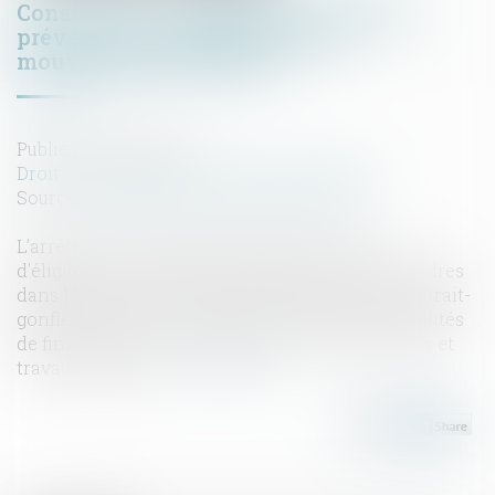
Construction : éligibilité au fonds de
prévention du phénomène de
mouvements de terrain
Publié le :
05/06/2026
Droit immobilier
/
Droit de la construction
Source :
www.maisondescommunes85.fr
L’arrêté du 23 avril 2026 modifie les critères
d'éligibilité à l'aide pour la prévention des désordres
dans les constructions liés au phénomène de retrait-
gonflement des sols argileux, ainsi que les modalités
de financement et de réalisation des prestations et
travaux éligibles...
Lire la suite