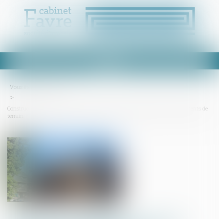
Ouvrir
le
menu
Vous êtes ici :
Accueil
Construction : éligibilité au fonds de prévention du phénomène de mouvements de
terrain