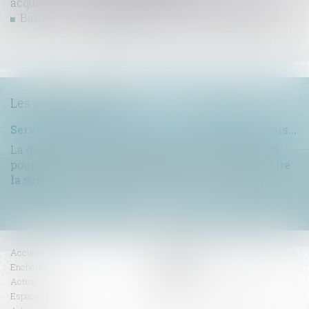
acquisitive ne peut entraîner sa nullité
Bail 3 6 9 : durée, loyer, sortie, ce que vous signez
...
<<
<
1
2
3
4
5
6
7
>
>>
Les dernières actus
Servitude de passage : tous les propriétaires voisins n'ont pas à être appelés en justice
La demande tendant à fixer l'assiette d'un passage
pour désenclaver un fonds n'est pas irrecevabl...
Lire
la suite
Accueil
Compétences
Enchères
Honoraires
Actus
Contact
Espace client
RDV en ligne