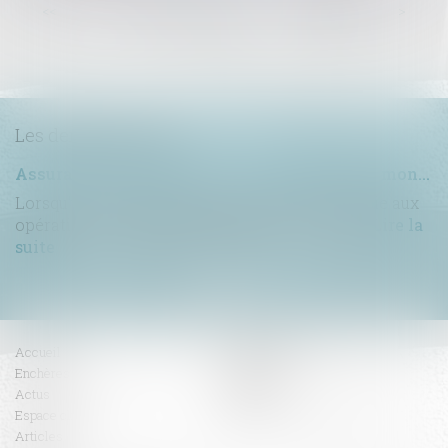
...
<<
<
58
59
60
61
62
63
64
>
>>
Les dernières actus
Assurance construction : le dépassement du montant maximal garanti peut exclure toute couverture
Lorsqu'un contrat d'assurance limite sa garantie aux
opérations dont le coût n'excède pas un cert...
Lire la
suite
Accueil
Compétences
Enchères
Honoraires
Actus
Contact
Espace client
RDV en ligne
Articles