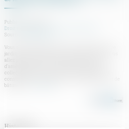
Publié le :
06/11/2019
Droit immobilier
/
Droit de la construction
Source :
www.lalsace.fr
Vous souhaitez faire construire un abri dans votre
jardin ou une véranda pour un jardin d’hiver ? Vous
allez peut-être devoir vous acquitter de la taxe
d’aménagement ! Cet impôt, qui revient aux
collectivités locales, concerne les opérations de
construction, reconstruction ou agrandissement de
bâtiments...
Lire la suite
Historique