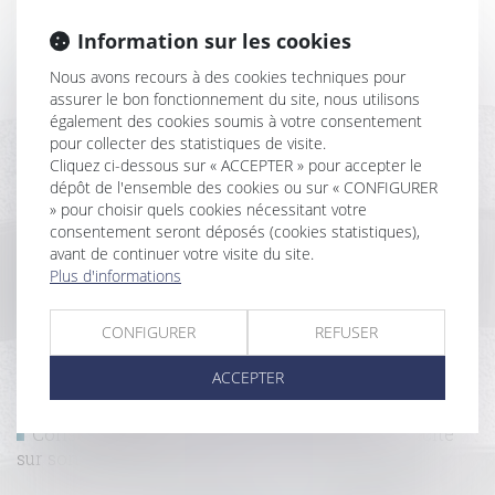
Information sur les cookies
Publication de l’ordonnance portant réforme du
droit de la copropriété des immeubles bâtis
Nous avons recours à des cookies techniques pour
Construction : devez-vous vous acquitter de la taxe
assurer le bon fonctionnement du site, nous utilisons
d’aménagement ?
également des cookies soumis à votre consentement
Clôture du terrain et déclaration préalable
pour collecter des statistiques de visite.
Cliquez ci-dessous sur « ACCEPTER » pour accepter le
L’action en paiement direct par un sous-traitant
dépôt de l'ensemble des cookies ou sur « CONFIGURER
peut être mise à la charge du mandataire du maître
» pour choisir quels cookies nécessitant votre
d’ouvrage
consentement seront déposés (cookies statistiques),
Défaut de délivrance : le vendeur ne peut s'exonérer
avant de continuer votre visite du site.
de responsabilité même si une clause le prévoit
Plus d'informations
Suppression de l'exigence de signature sur les
documents d'identité des parties à la location
CONFIGURER
REFUSER
Est-il nécessaire de rétablir l'APL accession ?
"Le silence vaut acceptation" désormais l'adage est
ACCEPTER
codifié en matière de construction
La caution peut-elle venir d'Outre-mer?
Construire en présence d’un ouvrage d’électricité
sur son terrain