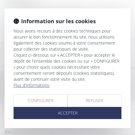
Empiètement sur un fonds voisin : rappel des règles
en matière de garantie d'éviction
Information sur les cookies
Loyers impayés et loi anti-squats : L'assemblée
Nous avons recours à des cookies techniques pour
adopte une mesure pour accélérer les résiliations de
assurer le bon fonctionnement du site, nous utilisons
bail
également des cookies soumis à votre consentement
Le syndicat des copropriétaires n’est pas un
pour collecter des statistiques de visite.
consommateur
Cliquez ci-dessous sur « ACCEPTER » pour accepter le
Conditions d’application de la garantie décennale
dépôt de l'ensemble des cookies ou sur « CONFIGURER
aux panneaux photovoltaïques
» pour choisir quels cookies nécessitant votre
Un congé donné par lettre recommandée AR non
consentement seront déposés (cookies statistiques),
remise au bailleur n’est pas régulier
avant de continuer votre visite du site.
Erreur de surface dans le bail, diminution du loyer
Plus d'informations
et délais de forclusion
La réception tacite des travaux n’est pas non
CONFIGURER
REFUSER
équivoque en présence d’une contestation constante
de ceux-ci
ACCEPTER
La rénovation énergétique des bâtiments
L’acheteur doit être informé que le terrain est inclus
dans le périmètre d’une installation classée