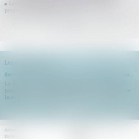
Les assurances indispensables quand on est
propriétaire-bailleur
...
...
<<
<
27
28
29
30
31
32
33
>
>>
Les dernières actus
Servitude de passage : tous les propriétaires voisins n'ont pas à être appelés en justice
La demande tendant à fixer l'assiette d'un passage
pour désenclaver un fonds n'est pas irrecevabl...
Lire
la suite
Accueil
Compétences
Enchères
Honoraires