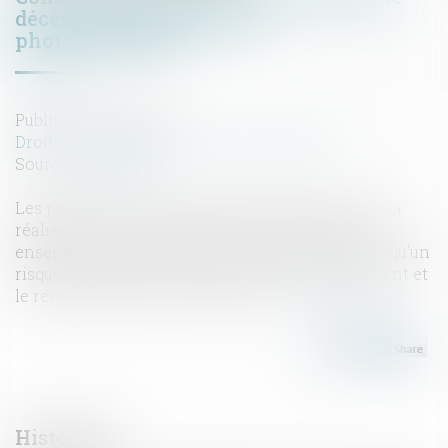
décennale aux panneaux
photovoltaïques
Publié le :
23/11/2022
Droit immobilier
/
Droit de la construction
Source :
www.efl.fr
Les panneaux photovoltaïques qui participent à la
réalisation de l’ouvrage de couverture dans son
ensemble relèvent de la garantie décennale lorsqu’un
risque d’incendie affecte la couverture du bâtiment et
le rend impropre à sa destination...
Lire la suite
Historique