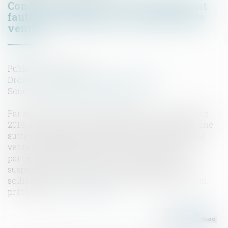
Condition suspensive et comportement
fautif du bénéficiaire de la promesse de
vente
Publié le :
12/09/2024
Droit immobilier
/
Droit de la propriété
Source :
www.lemag-juridique.com
Par signature d’un acte authentique le 14 novembre
2019, une société promettante avait conclu avec une
autre (la bénéficiaire) une promesse unilatérale de
vente d’immeuble, expirant le 30 janvier 2020. Les
parties avaient inclus à l’acte une condition
suspensive, prévoyant que la bénéficiaire devait
solliciter, dans les 15 jours suivants la signature, un
prêt bancaire...
Lire la suite