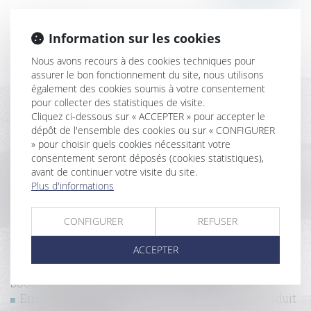
Information sur les cookies
Historique
Nous avons recours à des cookies techniques pour
assurer le bon fonctionnement du site, nous utilisons
La fixation et la révision du loyer commercial
également des cookies soumis à votre consentement
Quel sort pour la servitude établie postérieurement
pour collecter des statistiques de visite.
à la division parcellaire ?
Cliquez ci-dessous sur « ACCEPTER » pour accepter le
Quelles sont les caractéristiques qui rendent un
dépôt de l'ensemble des cookies ou sur « CONFIGURER
» pour choisir quels cookies nécessitant votre
terrain constructible ?
consentement seront déposés (cookies statistiques),
L’extinction du dispositif « Pinel », programmée au
avant de continuer votre visite du site.
31 décembre 2024
Plus d'informations
Rénovation : le prêt avance mutation à taux zéro est
accessible depuis le 1er septembre
CONFIGURER
REFUSER
Condition suspensive et comportement fautif du
bénéficiaire de la promesse de vente
ACCEPTER
Comment sont calculées les révisions de loyer ?
688 communes reclassées en zone tendue pour
booster le logement locatif intermédiaire
Encadrement des loyers : le dispositif est reconduit