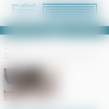
Ouvrir
le
menu
Vous êtes ici :
Accueil
Condition suspensive et comportement fautif du bénéficiaire de la promesse de
vente