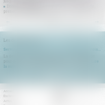
jusqu’en juillet 2025
Droit de préférence et confusion des qualités de
preneur et de bailleur
...
...
<<
<
10
11
12
13
14
15
16
>
>>
Les dernières actus
Servitude de passage : tous les propriétaires voisins n'ont pas à être appelés en justice
La demande tendant à fixer l'assiette d'un passage
pour désenclaver un fonds n'est pas irrecevabl...
Lire
la suite
Accueil
Compétences
Enchères
Honoraires
Actus
Contact