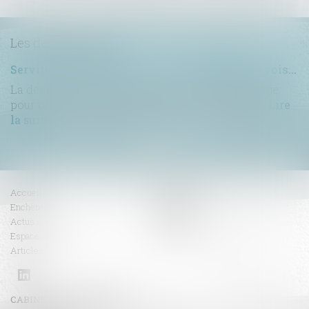
Les dernières actus
Servitude de passage : tous les propriétaires voisins n'ont pas à être appelés en justice
La demande tendant à fixer l'assiette d'un passage
pour désenclaver un fonds n'est pas irrecevabl...
Lire
la suite
Accueil
Compétences
Enchères
Honoraires
Actus
Contact
Espace client
RDV en ligne
Articles
CABINET BENOIT FAVRE