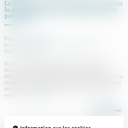
La clause de la Vefa prévoyant de doubler
la durée de retard, non indemnisée, n’est
pas abusive
Publié le :
31/07/2019
Droit immobilier
/
Droit de la construction
Source :
www.efl.fr
Ne crée pas de déséquilibre significatif entre les
droits et obligations des parties au contrat, au
détriment du non-professionnel ou consommateur, la
clause de la Vefa ayant pour objet de doubler la durée
des jours de retard légitime non indemnisés par le
vendeur...
Lire la suite