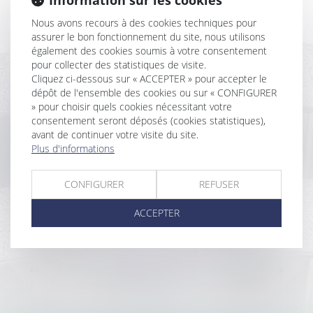
Information sur les cookies
Historique
Nous avons recours à des cookies techniques pour
assurer le bon fonctionnement du site, nous utilisons
également des cookies soumis à votre consentement
Poursuite de la simplification des règles en matière
pour collecter des statistiques de visite.
de construction
Cliquez ci-dessous sur « ACCEPTER » pour accepter le
La clause de la Vefa prévoyant de doubler la durée
dépôt de l'ensemble des cookies ou sur « CONFIGURER
de retard, non indemnisée, n’est pas abusive
» pour choisir quels cookies nécessitant votre
Réparation des désordres : pas de modification du
consentement seront déposés (cookies statistiques),
délai de prescription, mais une interruption
avant de continuer votre visite du site.
La copropriété et les règles de protection incendie
Plus d'informations
Litige concernant l'élagage et notion de voisin
immédiat
CONFIGURER
REFUSER
Une mesure d’expulsion lorsqu'elle permet de
recouvrer la plénitude d’un droit de propriété, ne
ACCEPTER
constitue pas une atteinte disproportionnée au droit
au logement
...
<<
<
58
59
60
61
62
63
64
>
>>