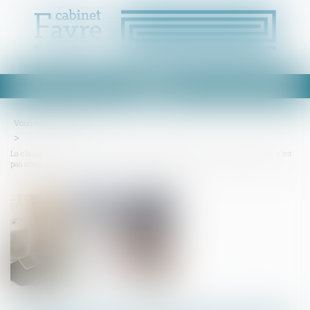
Ouvrir
le
menu
Vous êtes ici :
Accueil
La clause de la Vefa prévoyant de doubler la durée de retard, non indemnisée, n’est
pas abusive