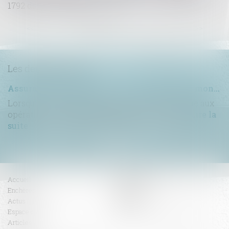
1792 du Code civil !
...
<<
<
1
2
3
4
5
6
7
>
>>
Les dernières actus
Assurance construction : le dépassement du montant maximal garanti peut exclure toute couverture
Lorsqu'un contrat d'assurance limite sa garantie aux
opérations dont le coût n'excède pas un cert...
Lire la
suite
Accueil
Compétences
Enchères
Honoraires
Actus
Contact
Espace client
RDV en ligne
Articles