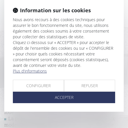
règles de location en France ?
Information sur les cookies
Relance de l’immobilier : un nouveau projet de loi «
Logement » attendu pour l’été 2026
Nous avons recours à des cookies techniques pour
Sous-traitance et garantie de paiement : la Cour de
assurer le bon fonctionnement du site, nous utilisons
cassation confirme la responsabilité du dirigeant de
également des cookies soumis à votre consentement
droit
pour collecter des statistiques de visite.
Cliquez ci-dessous sur « ACCEPTER » pour accepter le
Retrait-gonflement des sols : une aide pour les
dépôt de l'ensemble des cookies ou sur « CONFIGURER
propriétaires victimes de fissures expérimentée dans
» pour choisir quels cookies nécessitant votre
11 départements
consentement seront déposés (cookies statistiques),
Étiquette énergétique -Calcul du DPE : ce qui va
avant de continuer votre visite du site.
changer
Plus d'informations
MaPrimeRénov' : redémarrage prévu le 30
septembre
CONFIGURER
REFUSER
Registre national des copropriétés : un décret pour
préciser les données à déclarer
ACCEPTER
Mise en demeure d'un bailleur commercial par
arrêté de péril grave et imminent concernant le local
loué
La pompe à chaleur ayant nécessité des travaux
modestes n’est pas un ouvrage au sens de l’article