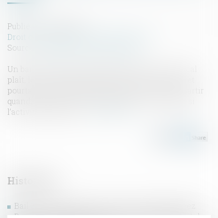
Publié le :
19/05/2026
Droit commercial
/
Baux commerciaux
Source :
boursimmo-entreprise09.fr
Un bail commercial se signe souvent vite. Un local
plaît, le loyer semble tenable, le dossier avance, et
pourtant les vrais sujets sont ailleurs : qui peut partir
quand, comment le loyer évolue, ce qui se passe si
l’activité change, et ...
Lire la suite
Historique
Bail 3 6 9 : durée, loyer, sortie, ce que vous signez
Passoires thermiques : vers un assouplissement des