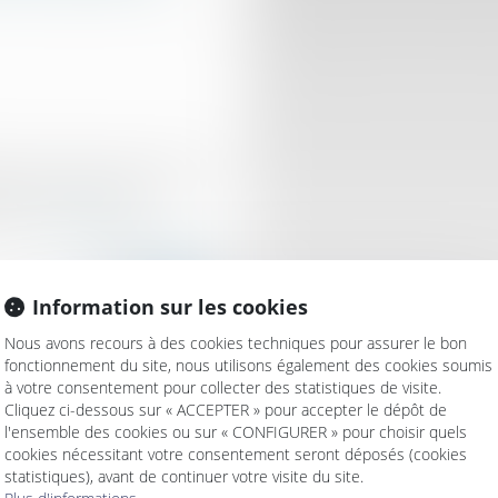
aut de permis de construire
me à sa destination
rêt.
Lire la suite
Information sur les cookies
Nous avons recours à des cookies techniques pour assurer le bon
fonctionnement du site, nous utilisons également des cookies soumis
à votre consentement pour collecter des statistiques de visite.
Cliquez ci-dessous sur « ACCEPTER » pour accepter le dépôt de
lable du conseil de l’Ordre
l'ensemble des cookies ou sur « CONFIGURER » pour choisir quels
cookies nécessitant votre consentement seront déposés (cookies
statistiques), avant de continuer votre visite du site.
is de construire