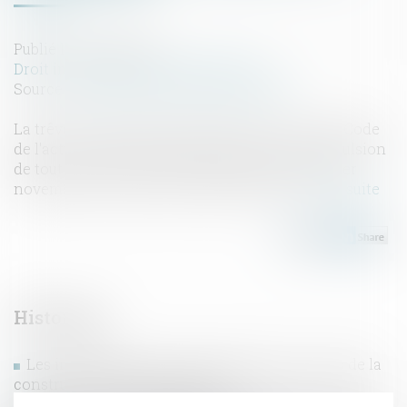
Publié le :
16/04/2020
Droit immobilier
/
Baux d'habitation
Source :
www.maisondescommunes85.fr
La trêve hivernale, prévue à l'article L. 115-3 du Code
de l'action sociale et des familles, interdit l'expulsion
de tout locataire pendant la période allant du 1er
novembre au 31 mars de chaque année...
Lire la suite
Historique
Les index Bâtiment, Travaux publics et divers de la
construction en janvier 2020
Qu’est-ce qu’un ensemble immobilier avec parties