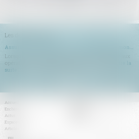
>>
Les dernières actus
Assurance construction : le dépassement du montant maximal garanti peut exclure toute couverture
Lorsqu'un contrat d'assurance limite sa garantie aux
opérations dont le coût n'excède pas un cert...
Lire la
suite
Accueil
Compétences
Enchères
Honoraires
Actus
Contact
Espace client
RDV en ligne
Articles