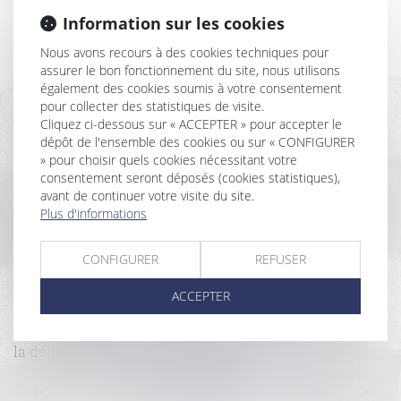
communes à tous les immeubles ?
Information sur les cookies
Réglementation applicable à la construction d'un
Nous avons recours à des cookies techniques pour
abri démontable
assurer le bon fonctionnement du site, nous utilisons
Copropriété : le terrain sans propriétaire certain
également des cookies soumis à votre consentement
devient partie commune
pour collecter des statistiques de visite.
Bail d’habitation et prorogation de la trêve
Cliquez ci-dessous sur « ACCEPTER » pour accepter le
hivernale
dépôt de l'ensemble des cookies ou sur « CONFIGURER
Covid-19 : publication du guide de préconisations de
» pour choisir quels cookies nécessitant votre
sécurité sanitaire pour la continuité des activités de
consentement seront déposés (cookies statistiques),
construction
avant de continuer votre visite du site.
Covid 19 : Quelles dispositions prendre pour les
Plus d'informations
gardiens et les employés d’immeuble ?
Transmission d'une QPC sur le lissage du
CONFIGURER
REFUSER
déplafonnement du loyer créé par la loi Pinel
Confinement : Faut-il attendre pour démarrer la
ACCEPTER
construction ?
La résiliation judiciaire d'un bail n'est pas soumise à
la délivrance d'un commandement
...
...
<<
<
56
57
58
59
60
61
62
>