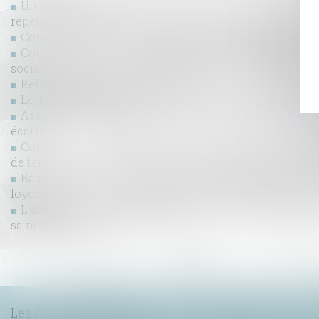
Un processus irréversible de départ des lieux du locata
repentir du bailleur
Copropriété : une mise en demeure imprécise bloque 
Cotisations 2026 : un arrêté qui confirme les règles a
social
Réforme des baux commerciaux 2026 : ce qui change pou
Logement décent : distinction entre exécution forcée
Assurance dommages-ouvrage : la responsabilité con
écartée
Construction : éligibilité au fonds de prévention d
de terrain
Baux commerciaux : vous pouvez désormais demander
loyer
L’absence de valeur probante d’un acte de notoriété ac
sa nullité
...
<<
<
1
2
3
4
5
6
7
Les dernières actus