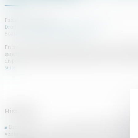
Publié le :
12/06/2026
Droit immobilier
/
Droit de la construction
Source :
www.lemag-juridique.com
En matière d’assurance dommages-ouvrage, les obligation
sanctions attachées à leur méconnaissance sont strict
dispositions d’ordre public de l’article L. 242-1 du Code 
suite
Historique
Droit de préférence du locataire commercial : la rétract
vente forcée