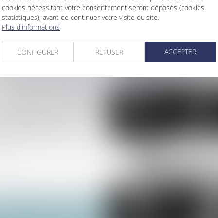
ire fait obstacle au
cookies nécessitant votre consentement seront déposés (cookies
statistiques), avant de continuer votre visite du site.
le recouvrement
Plus d'informations
pplicables au logement
ACCEPTER
CONFIGURER
REFUSER
r le bailleur qui gère seul
 et action indemnitaire
tractuelle de droit commun
u phénomène de mouvements
 la mensualisation du
quisitive ne peut entraîner
>
>>