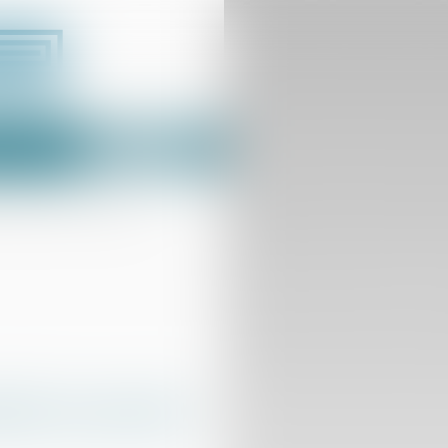
Espace client
us
Contact
elle de droit commun écartée
ilité contractuelle