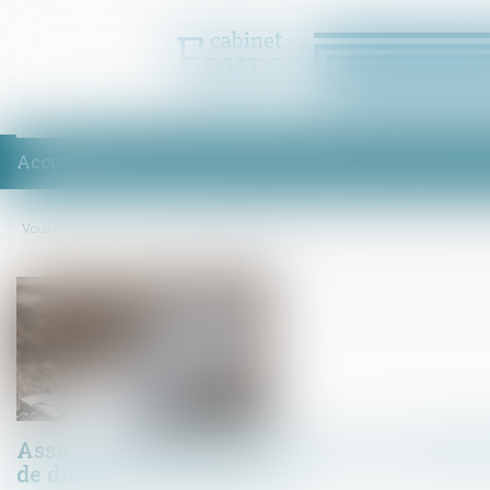
Accueil
Équipe
Compétences
Enchères
Honoraires
Act
Vous êtes ici :
Accueil
Assurance dommages-ouvrage : la responsabilité contractu
Assurance dommages-ouvrage : la responsab
de droit commun écartée