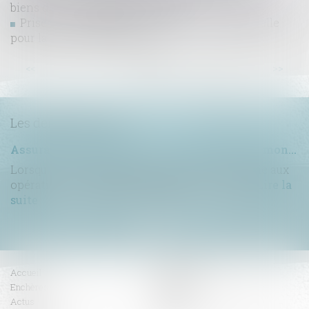
biens devient obligatoire en 2025
Prise en compte d’une obligation légale nouvelle
pour la fixation du loyer
...
...
<<
<
6
7
8
9
10
11
12
>
>>
Les dernières actus
Assurance construction : le dépassement du montant maximal garanti peut exclure toute couverture
Lorsqu'un contrat d'assurance limite sa garantie aux
opérations dont le coût n'excède pas un cert...
Lire la
suite
Accueil
Compétences
Enchères
Honoraires
Actus
Contact