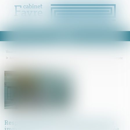
Ouvrir
le
menu
Vous êtes ici :
Actus
Responsabilité des constructeurs : une immixtion fautive doit être caractérisée
Responsabilité des constructeurs : une
immixtion fautive doit être caractérisée