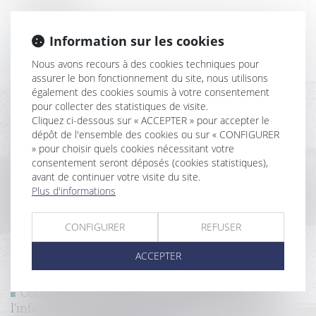
Droit d’option : l’indemnité d’occupation prend effet
Information sur les cookies
dès l’expiration du bail initialement renouvelé
Responsabilité des constructeurs : une immixtion
Nous avons recours à des cookies techniques pour
fautive doit être caractérisée
assurer le bon fonctionnement du site, nous utilisons
Non-conformité apparente et action en justice : un
également des cookies soumis à votre consentement
délai strict d’un an en VEFA
pour collecter des statistiques de visite.
Cliquez ci-dessous sur « ACCEPTER » pour accepter le
Loi de finances 2025 : quelles mesures pour le
dépôt de l'ensemble des cookies ou sur « CONFIGURER
logement et l’accession à la propriété ?
» pour choisir quels cookies nécessitant votre
Travaux en copropriété : quelle assemblée doit
consentement seront déposés (cookies statistiques),
décider ?
avant de continuer votre visite du site.
Servitude par destination du père de famille : quelle
Plus d'informations
appréciation en cas de réunion et nouvelle division
des fonds ?
CONFIGURER
REFUSER
Précisions sur la prescription de l’action visant à
l’annulation de la clause d’indexation
ACCEPTER
Réception judiciaire d’une charpente : quand la
solidité fait obstacle à l’acceptation des travaux !
Obligations légales de débroussaillement :
l'information des acquéreurs et des locataires de