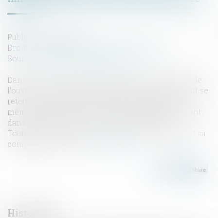
Publié le :
07/03/2025
Droit immobilier
/
Droit de la construction
Source :
www.lemag-juridique.com
Dans le cadre de la garantie décennale, le maître de
l’ouvrage condamné à indemniser l’acquéreur peut se
retourner contre les constructeurs, sauf s’il a lui-
même commis une faute, s’est immiscé fautivement
dans les travaux ou a pris un risque délibéré.
Toutefois, encore faut-il prouver son immixtion et sa
compétence notoire...
Lire la suite
Historique